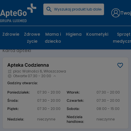
Twoj
Strona główna
Baza aptek
Apteka Codzienna
Apteka Codzienna, plac Wolności 6,
Zdrowie
Zdrowe
Mama i
Higiena
Kosmetyki
Sprzęt
Włoszczowa
życie
dziecko
medycz
Karta apteki
Apteka Codzienna
plac Wolności 6, Włoszczowa
Otwarte 07:30 - 20:00
Godziny otwarcia:
07:30 - 20:00
07:30 - 20:00
Poniedziałek:
Wtorek:
07:30 - 20:00
07:30 - 20:00
Środa:
Czwartek:
07:30 - 20:00
08:00 - 15:00
Piątek:
Sobota:
Niedziela
nieczynne
nieczynne
Niedziela:
handlowa: