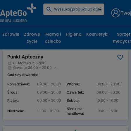
Twoj
Strona główna
Baza aptek
Punkt Apteczny
Punkt Apteczny, ul. Morska 2, Gąski
Zdrowie
Zdrowe
Mama i
Higiena
Kosmetyki
Sprzęt
życie
dziecko
medycz
Karta apteki
Punkt Apteczny
ul. Morska 2, Gąski
Otwarte 09:00 - 20:00
Godziny otwarcia:
09:00 - 20:00
09:00 - 20:00
Poniedziałek:
Wtorek:
09:00 - 20:00
09:00 - 20:00
Środa:
Czwartek:
09:00 - 20:00
10:00 - 18:00
Piątek:
Sobota:
Niedziela
10:00 - 16:00
10:00 - 16:00
Niedziela:
handlowa: