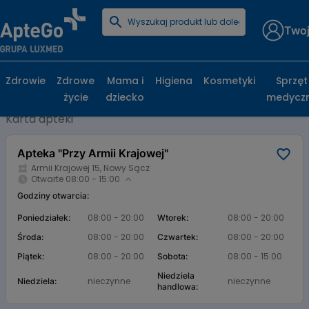
Twoj
Strona główna
Baza aptek
Apteka "Przy Armii Krajowej"
Apteka "Przy Armii Krajowej", Armii Krajowej
Zdrowie
Zdrowe
Mama i
Higiena
Kosmetyki
Sprzęt
15, Nowy Sącz
życie
dziecko
medycz
Karta apteki
Apteka "Przy Armii Krajowej"
Armii Krajowej 15, Nowy Sącz
Otwarte 08:00 - 15:00
Godziny otwarcia:
08:00 - 20:00
08:00 - 20:00
Poniedziałek:
Wtorek:
08:00 - 20:00
08:00 - 20:00
Środa:
Czwartek:
08:00 - 20:00
08:00 - 15:00
Piątek:
Sobota:
Niedziela
nieczynne
nieczynne
Niedziela:
handlowa: