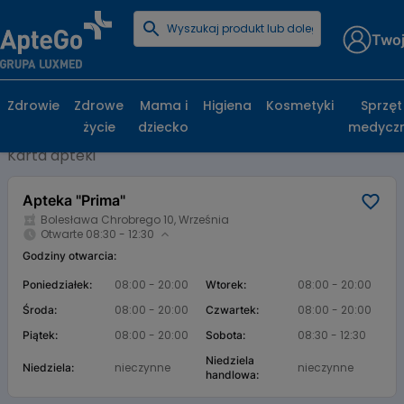
Twoj
Strona główna
Baza aptek
Apteka "Prima"
Apteka "Prima", Bolesława Chrobrego 10,
Zdrowie
Zdrowe
Mama i
Higiena
Kosmetyki
Sprzęt
Września
życie
dziecko
medycz
Karta apteki
Apteka "Prima"
Bolesława Chrobrego 10, Września
Otwarte 08:30 - 12:30
Godziny otwarcia:
08:00 - 20:00
08:00 - 20:00
Poniedziałek:
Wtorek:
08:00 - 20:00
08:00 - 20:00
Środa:
Czwartek:
08:00 - 20:00
08:30 - 12:30
Piątek:
Sobota:
Niedziela
nieczynne
nieczynne
Niedziela:
handlowa: