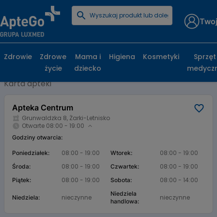
Twoj
Strona główna
Baza aptek
Apteka Centrum
Apteka Centrum, Grunwaldzka 8, Żarki-
Zdrowie
Zdrowe
Mama i
Higiena
Kosmetyki
Sprzęt
Letnisko
życie
dziecko
medycz
Karta apteki
Apteka Centrum
Grunwaldzka 8, Żarki-Letnisko
Otwarte 08:00 - 19:00
Godziny otwarcia:
08:00 - 19:00
08:00 - 19:00
Poniedziałek:
Wtorek:
08:00 - 19:00
08:00 - 19:00
Środa:
Czwartek:
08:00 - 19:00
08:00 - 14:00
Piątek:
Sobota:
Niedziela
nieczynne
nieczynne
Niedziela:
handlowa: