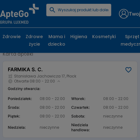
Twoj
Strona główna
Baza aptek
FARMIKA S. C.
FARMIKA S. C., Stanisława Jachowicza 17,
Zdrowie
Zdrowe
Mama i
Higiena
Kosmetyki
Sprzęt
Płock
życie
dziecko
medycz
Karta apteki
FARMIKA S. C.
Stanisława Jachowicza 17, Płock
Otwarte 08:00 - 22:00
Godziny otwarcia:
08:00 - 22:00
08:00 - 22:00
Poniedziałek:
Wtorek:
08:00 - 22:00
08:00 - 22:00
Środa:
Czwartek:
08:00 - 22:00
nieczynne
Piątek:
Sobota:
Niedziela
nieczynne
nieczynne
Niedziela:
handlowa: