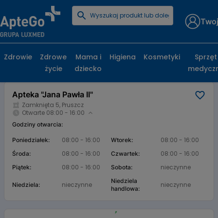
Twoj
Strona główna
Baza aptek
Apteka "Jana Pawła II"
Apteka "Jana Pawła II", Zamknięta 5, Pruszcz
Zdrowie
Zdrowe
Mama i
Higiena
Kosmetyki
Sprzęt
życie
dziecko
medycz
Karta apteki
Apteka "Jana Pawła II"
Zamknięta 5, Pruszcz
Otwarte 08:00 - 16:00
Godziny otwarcia:
08:00 - 16:00
08:00 - 16:00
Poniedziałek:
Wtorek:
08:00 - 16:00
08:00 - 16:00
Środa:
Czwartek:
08:00 - 16:00
nieczynne
Piątek:
Sobota:
Niedziela
nieczynne
nieczynne
Niedziela:
handlowa: