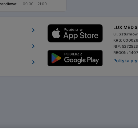
09:00 - 21:00
 handlowa:
LUX MED Sp
ul. Szturmo
KRS: 00002
NIP: 527252
REGON: 140
Polityka pr