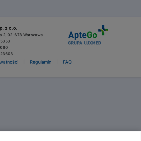
. z o.o.
wa 2, 02-678 Warszawa
65353
3080
723603
|
|
ywatności
Regulamin
FAQ