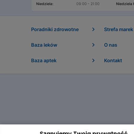
09:00 - 21:00
Niedziela:
Niedziela
Poradniki zdrowotne
Strefa marek
Baza leków
O nas
Baza aptek
Kontakt
Szanujemy Twoją prywatność