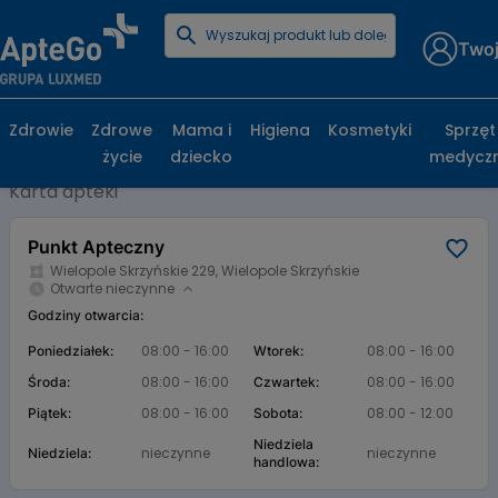
Twoj
Strona główna
Baza aptek
Punkt Apteczny
Punkt Apteczny, Wielopole Skrzyńskie 229,
Zdrowie
Zdrowe
Mama i
Higiena
Kosmetyki
Sprzęt
Wielopole Skrzyńskie
życie
dziecko
medycz
Karta apteki
Punkt Apteczny
Wielopole Skrzyńskie 229, Wielopole Skrzyńskie
Otwarte nieczynne
Godziny otwarcia:
08:00 - 16:00
08:00 - 16:00
Poniedziałek:
Wtorek:
08:00 - 16:00
08:00 - 16:00
Środa:
Czwartek:
08:00 - 16:00
08:00 - 12:00
Piątek:
Sobota:
Niedziela
nieczynne
nieczynne
Niedziela:
handlowa: