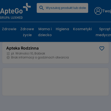
Twoj
Strona główna
Baza aptek
Apteka Rodzinna
Apteka Rodzinna, pl. Wolności 10, Babiak
Zdrowie
Zdrowe
Mama i
Higiena
Kosmetyki
Sprzęt
życie
dziecko
medycz
Karta apteki
Apteka Rodzinna
pl. Wolności 10, Babiak
Brak informacji o godzinach otwarcia