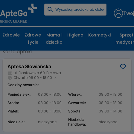
Twoj
Strona główna
Baza aptek
Apteka Słowiańska
Apteka Słowiańska, ul. Piastowska 60,
Zdrowie
Zdrowe
Mama i
Higiena
Kosmetyki
Sprzęt
Bielawa
życie
dziecko
medycz
Karta apteki
Apteka Słowiańska
ul. Piastowska 60, Bielawa
Otwarte 08:00 - 18:00
Godziny otwarcia:
08:00 - 18:00
08:00 - 18:00
Poniedziałek:
Wtorek:
08:00 - 18:00
08:00 - 18:00
Środa:
Czwartek:
08:00 - 18:00
09:00 - 14:00
Piątek:
Sobota:
Niedziela
nieczynne
nieczynne
Niedziela:
handlowa: