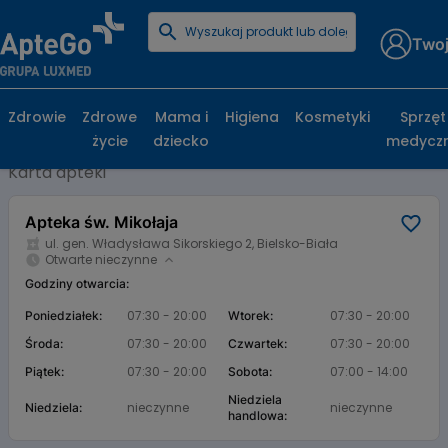
Twoj
Strona główna
Baza aptek
Apteka św. Mikołaja
Apteka św. Mikołaja, ul. gen. Władysława
Zdrowie
Zdrowe
Mama i
Higiena
Kosmetyki
Sprzęt
Sikorskiego 2, Bielsko-Biała
życie
dziecko
medycz
Karta apteki
Apteka św. Mikołaja
ul. gen. Władysława Sikorskiego 2, Bielsko-Biała
Otwarte nieczynne
Godziny otwarcia:
07:30 - 20:00
07:30 - 20:00
Poniedziałek:
Wtorek:
07:30 - 20:00
07:30 - 20:00
Środa:
Czwartek:
07:30 - 20:00
07:00 - 14:00
Piątek:
Sobota:
Niedziela
nieczynne
nieczynne
Niedziela:
handlowa: