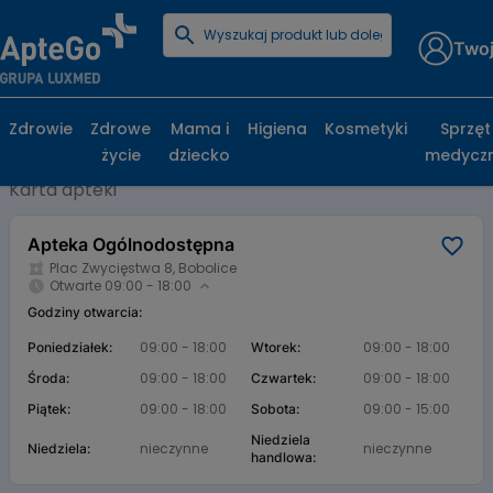
Twoj
Strona główna
Baza aptek
Apteka Ogólnodostępna
Apteka Ogólnodostępna, Plac Zwycięstwa
Zdrowie
Zdrowe
Mama i
Higiena
Kosmetyki
Sprzęt
8, Bobolice
życie
dziecko
medycz
Karta apteki
Apteka Ogólnodostępna
Plac Zwycięstwa 8, Bobolice
Otwarte 09:00 - 18:00
Godziny otwarcia:
09:00 - 18:00
09:00 - 18:00
Poniedziałek:
Wtorek:
09:00 - 18:00
09:00 - 18:00
Środa:
Czwartek:
09:00 - 18:00
09:00 - 15:00
Piątek:
Sobota:
Niedziela
nieczynne
nieczynne
Niedziela:
handlowa: