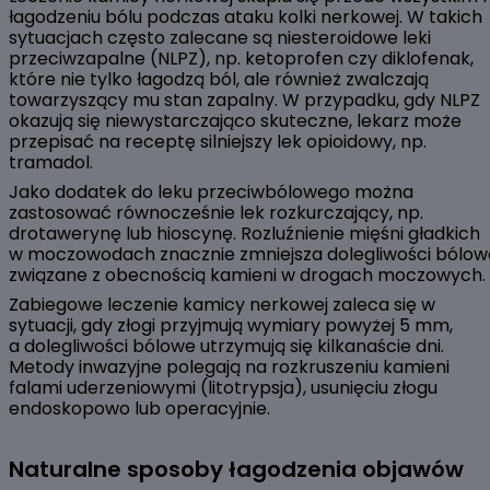
łagodzeniu bólu podczas ataku kolki nerkowej. W takich
sytuacjach często zalecane są niesteroidowe leki
przeciwzapalne (NLPZ), np. ketoprofen czy diklofenak,
które nie tylko łagodzą ból, ale również zwalczają
towarzyszący mu stan zapalny. W przypadku, gdy NLPZ
okazują się niewystarczająco skuteczne, lekarz może
przepisać na receptę silniejszy lek opioidowy, np.
tramadol.
Jako dodatek do leku przeciwbólowego można
zastosować równocześnie lek rozkurczający, np.
drotawerynę lub hioscynę. Rozluźnienie mięśni gładkich
w moczowodach znacznie zmniejsza dolegliwości bólow
związane z obecnością kamieni w drogach moczowych.
Zabiegowe leczenie kamicy nerkowej zaleca się w
sytuacji, gdy złogi przyjmują wymiary powyżej 5 mm,
a dolegliwości bólowe utrzymują się kilkanaście dni.
Metody inwazyjne polegają na rozkruszeniu kamieni
falami uderzeniowymi (litotrypsja), usunięciu złogu
endoskopowo lub operacyjnie.
Naturalne sposoby łagodzenia objawów