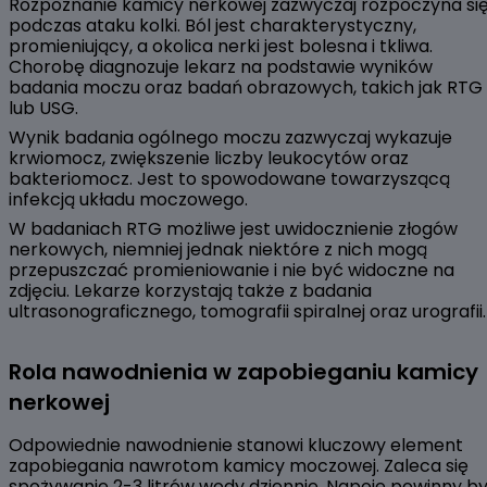
Rozpoznanie kamicy nerkowej zazwyczaj rozpoczyna si
podczas ataku kolki. Ból jest charakterystyczny,
promieniujący, a okolica nerki jest bolesna i tkliwa.
Chorobę diagnozuje lekarz na podstawie wyników
badania moczu oraz badań obrazowych, takich jak RTG
lub USG.
Wynik badania ogólnego moczu zazwyczaj wykazuje
krwiomocz, zwiększenie liczby leukocytów oraz
bakteriomocz. Jest to spowodowane towarzyszącą
infekcją układu moczowego.
W badaniach RTG możliwe jest uwidocznienie złogów
nerkowych, niemniej jednak niektóre z nich mogą
przepuszczać promieniowanie i nie być widoczne na
zdjęciu. Lekarze korzystają także z badania
ultrasonograficznego, tomografii spiralnej oraz urografii.
Rola nawodnienia w zapobieganiu kamicy
nerkowej
Odpowiednie nawodnienie stanowi kluczowy element
zapobiegania nawrotom kamicy moczowej. Zaleca się
spożywanie 2-3 litrów wody dziennie. Napoje powinny b