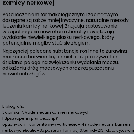
kamicy nerkowej
Poza leczeniem farmakologicznym i zabiegowym
dostępne są także mniej inwazyjne, naturalne metody
leczenia kamicy nerkowej. Znajdują zastosowanie
w zapobieganiu nawrotom choroby i zwiększają
wydalanie niewielkiego piasku nerkowego, który
potencjalnie mógłby stać się złogiem.
Najczęściej polecane substancje roślinne to żurawina,
marzanna barwierska, chmiel oraz pokrzywa. Ich
działanie polega na zwiększeniu wydalania moczu,
odkażaniu dróg moczowych oraz rozpuszczaniu
niewielkich złogów.
Bibliografia:
Skibiński, P. Vademecum kamieni nerkowych.
https://openin.pl/index.php?
option=com_content&view=article&id=149:vademecum-kamieni-
nerkowych&catid=35:postepy-farmacji&Itemid=213 [data cytowan