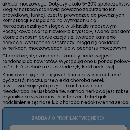
układu moczowego. Dotyczy około 5-20% społeczeństw
Złogi w nerkach stanowią poważne zaburzenie ich
prawidłowej funkcji, często prowadząc do poważnych
komplikacji. Polega ona na wytrącaniu się
nierozpuszczalnych złogów w układzie moczowym.
Początkowo tworzą niewielkie kryształy, zwane piaskiem
które z czasem powiększają się, tworząc kamienie
nerkowe. Wytrącone cząsteczki mogą się odkładać
w nerkach, moczowodach lub w pęcherzu moczowym.
Charakterystyczną cechą kamicy nerkowej jest
tendencja do nawrotów. Występują one u ponad połow
osób, które choć raz doświadczyły kolki nerkowej.
Konsekwencją zalegających kamieni w nerkach może
być zastój moczu, przewlekła choroba nerek,
a w poważniejszych przypadkach nawet ich
nieodwracalne uszkodzenie. Kamica nerkowa jest także
czynnikiem ryzyka innych schorzeń, takich jak
nadciśnienie tętnicze lub choroba niedokrwienna serca.
ZADBAJ O PROFILAKTYKĘ NEREK