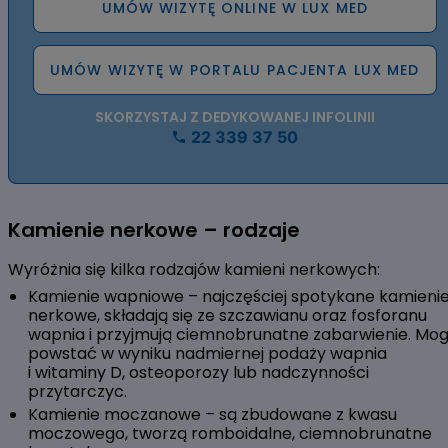
UMÓW WIZYTĘ ONLINE W LUX MED
UMÓW WIZYTĘ W PORTALU PACJENTA LUX MED
SKORZYSTAJ Z DEDYKOWANEJ INFOLINII
22 339 37 50
Kamienie nerkowe – rodzaje
Wyróżnia się kilka rodzajów kamieni nerkowych:
Kamienie wapniowe – najczęściej spotykane kamieni
nerkowe, składają się ze szczawianu oraz fosforanu
wapnia i przyjmują ciemnobrunatne zabarwienie. Mo
powstać w wyniku nadmiernej podaży wapnia
i witaminy D, osteoporozy lub nadczynności
przytarczyc.
Kamienie moczanowe – są zbudowane z kwasu
moczowego, tworzą romboidalne, ciemnobrunatne