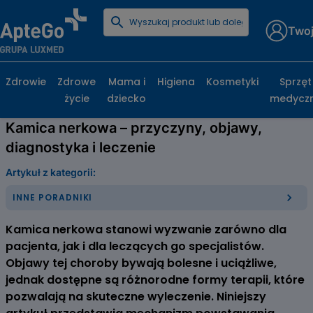
Twoj
Strona główna
Poradniki zdrowotne
Inne poradniki
Kamica nerkowa – przyczyny, objawy, diagnostyka
i leczenie
Zdrowie
Zdrowe
Mama i
Higiena
Kosmetyki
Sprzęt
życie
dziecko
medycz
Kamica nerkowa – przyczyny, objawy,
diagnostyka i leczenie
Artykuł z kategorii:
INNE PORADNIKI
Kamica nerkowa stanowi wyzwanie zarówno dla
pacjenta, jak i dla leczących go specjalistów.
Objawy tej choroby bywają bolesne i uciążliwe,
jednak dostępne są różnorodne formy terapii, które
pozwalają na skuteczne wyleczenie. Niniejszy