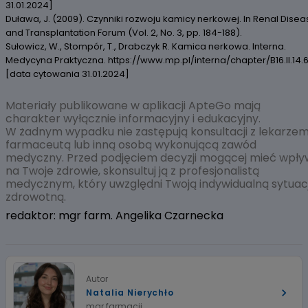
31.01.2024]
Duława, J. (2009). Czynniki rozwoju kamicy nerkowej. In Renal Disea
and Transplantation Forum (Vol. 2, No. 3, pp. 184-188).
Sułowicz, W., Stompór, T., Drabczyk R. Kamica nerkowa. Interna.
Medycyna Praktyczna. https://www.mp.pl/interna/chapter/B16.II.14.6
[data cytowania 31.01.2024]
Materiały publikowane w aplikacji ApteGo mają
charakter wyłącznie informacyjny i edukacyjny.
W żadnym wypadku nie zastępują konsultacji z lekarzem
farmaceutą lub inną osobą wykonującą zawód
medyczny. Przed podjęciem decyzji mogącej mieć wpły
na Twoje zdrowie, skonsultuj ją z profesjonalistą
medycznym, który uwzględni Twoją indywidualną sytuac
zdrowotną.
redaktor: mgr farm. Angelika Czarnecka
Autor
Natalia Nierychło
mgr farmacji