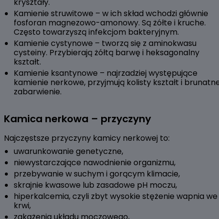
kryształy.
Kamienie struwitowe – w ich skład wchodzi głównie
fosforan magnezowo-amonowy. Są żółte i kruche.
Często towarzyszą infekcjom bakteryjnym.
Kamienie cystynowe – tworzą się z aminokwasu
cysteiny. Przybierają żółtą barwę i heksagonalny
kształt.
Kamienie ksantynowe – najrzadziej występujące
kamienie nerkowe, przyjmują kolisty kształt i brunatn
zabarwienie.
Kamica nerkowa – przyczyny
Najczęstsze przyczyny kamicy nerkowej to:
uwarunkowanie genetyczne,
niewystarczające nawodnienie organizmu,
przebywanie w suchym i gorącym klimacie,
skrajnie kwasowe lub zasadowe pH moczu,
hiperkalcemia, czyli zbyt wysokie stężenie wapnia we
krwi,
zakażenia układu moczowego,