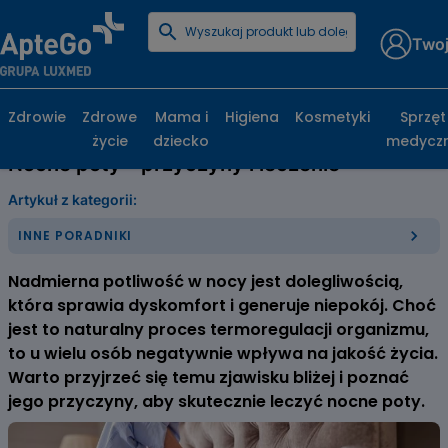
Twoj
Strona główna
Poradniki zdrowotne
Inne poradniki
Nocne poty – przyczyny i leczenie
Zdrowie
Zdrowe
Mama i
Higiena
Kosmetyki
Sprzęt
życie
dziecko
medycz
Nocne poty – przyczyny i leczenie
Artykuł z kategorii:
INNE PORADNIKI
Nadmierna potliwość w nocy jest dolegliwością,
która sprawia dyskomfort i generuje niepokój. Choć
jest to naturalny proces termoregulacji organizmu,
to u wielu osób negatywnie wpływa na jakość życia.
Warto przyjrzeć się temu zjawisku bliżej i poznać
jego przyczyny, aby skutecznie leczyć nocne poty.