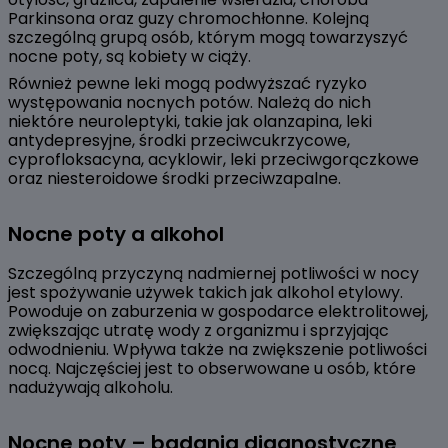
Parkinsona oraz guzy chromochłonne. Kolejną
szczególną grupą osób, którym mogą towarzyszyć
nocne poty, są kobiety w ciąży.
Również pewne leki mogą podwyższać ryzyko
występowania nocnych potów. Należą do nich
niektóre neuroleptyki, takie jak olanzapina, leki
antydepresyjne, środki przeciwcukrzycowe,
cyprofloksacyna, acyklowir, leki przeciwgorączkowe
oraz niesteroidowe środki przeciwzapalne.
Nocne poty a alkohol
Szczególną przyczyną nadmiernej potliwości w nocy
jest spożywanie używek takich jak alkohol etylowy.
Powoduje on zaburzenia w gospodarce elektrolitowej,
zwiększając utratę wody z organizmu i sprzyjając
odwodnieniu. Wpływa także na zwiększenie potliwości
nocą. Najczęściej jest to obserwowane u osób, które
nadużywają alkoholu.
Nocne poty – badania diagnostyczne