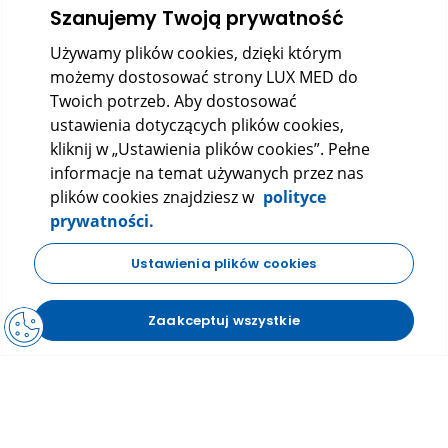
Szanujemy Twoją prywatność
O nas
Używamy plików cookies, dzięki którym
Kontakt
możemy dostosować strony LUX MED do
Twoich potrzeb. Aby dostosować
ustawienia dotyczących plików cookies,
kliknij w „Ustawienia plików cookies”. Pełne
informacje na temat używanych przez nas
plików cookies znajdziesz w
polityce
prywatności.
LUX MED Sp. z o.o.
Ustawienia plików cookies
ul. Szturmowa 2, 02-678 Warszawa
KRS: 0000265353
Zaakceptuj wszystkie
NIP: 5272523080
REGON: 140723603
|
|
Polityka prywatności
Regulamin
FAQ