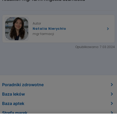
Autor
Natalia Nierychło
mgr farmacji
Opublikowano: 7.03.2024
Poradniki zdrowotne
Baza leków
Baza aptek
Strefa marek