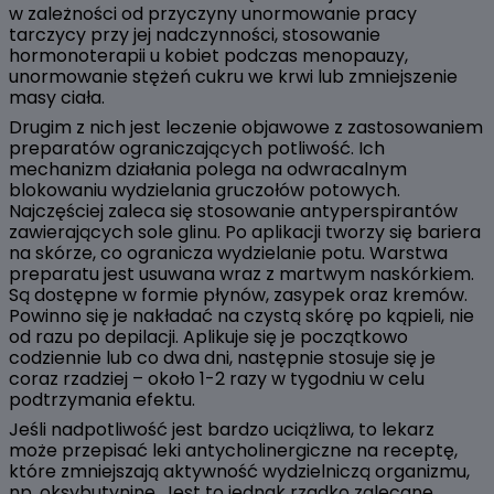
w zależności od przyczyny unormowanie pracy
tarczycy przy jej nadczynności, stosowanie
hormonoterapii u kobiet podczas menopauzy,
unormowanie stężeń cukru we krwi lub zmniejszenie
masy ciała.
Drugim z nich jest leczenie objawowe z zastosowaniem
preparatów ograniczających potliwość. Ich
mechanizm działania polega na odwracalnym
blokowaniu wydzielania gruczołów potowych.
Najczęściej zaleca się stosowanie antyperspirantów
zawierających sole glinu. Po aplikacji tworzy się bariera
na skórze, co ogranicza wydzielanie potu. Warstwa
preparatu jest usuwana wraz z martwym naskórkiem.
Są dostępne w formie płynów, zasypek oraz kremów.
Powinno się je nakładać na czystą skórę po kąpieli, nie
od razu po depilacji. Aplikuje się je początkowo
codziennie lub co dwa dni, następnie stosuje się je
coraz rzadziej – około 1-2 razy w tygodniu w celu
podtrzymania efektu.
Jeśli nadpotliwość jest bardzo uciążliwa, to lekarz
może przepisać leki antycholinergiczne na receptę,
które zmniejszają aktywność wydzielniczą organizmu,
np. oksybutyninę. Jest to jednak rzadko zalecane