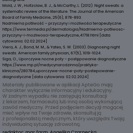
Mold, J. W., Holtzclaw, B. J., & McCarthy, L. (2012). Night sweats: a
systematic review of the literature. The Journal of the American
Board of Family Medicine, 25(6), 878-893.
Nadmierna potliwość – przyczyny i możliwości terapeutyczne
https://www.termedia.pl/dermatologia/Nadmierna-potliwosc-
przyczyny-i-mozliwosci-terapeutyczne,41718.html [data
cytowania: 02.02.2024]
Viera, A. J., Bond, M. M., & Yates, S. W. (2003). Diagnosing night
sweats. American family physician, 67(5), 1019-1024.
Siga, O., Uporczywe nocne poty – postępowanie diagnostyczne
https://www.mp.pl/medycynarodzinna/praktyka-
kliniczna/280784,uporczywe-nocne-poty-postepowanie-
diagnostyczne [data cytowania: 02.02.2024]
Materiały publikowane w aplikacji ApteGo mają
charakter wyłącznie informacyjny i edukacyjny.
W żadnym wypadku nie zastępują konsultacji
z lekarzem, farmaceutą lub inną osobą wykonującą
zawód medyczny. Przed podjęciem decyzji mogącej
mieć wpływ na Twoje zdrowie, skonsultuj ją
z profesjonalistą medycznym, który uwzględni Twoją
indywidualną sytuację zdrowotną.
redaktor: mgr farm. Angelika Czarnecka