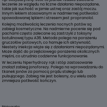
leczenie ze względu na liczne działania niepożądane,
takie jak suchość w jamie ustnej oraz zastój moczu.
Innym lekiem stosowanym w nadmiernej potliwości
spowodowanej lękiem i stresem jest propranolol.
Kolejną możliwością leczenia nocnych potów są
zabiegi kosmetyczne. Na nadmierne pocenie się pod
pachami często zalecane są zastrzyki z toksyny
botulinowej typu A36. Metoda polega na porażeniu
gruczołów potowych, co hamuje ich aktywność.
Niestety iniekcja wiąże się z działaniami niepożądanymi.
Może dojść do przejściowego porażenia okolicznych
mięśni, co utrudnia codzienne funkcjonowanie.
W leczeniu hiperhydrozy rąk i stóp zastosowanie
znalazł zabieg jonoforezy. Polega na wprowadzaniu do
tkanek jonów za pomocą prądu stałego lub
pulsującego. Zabieg nie jest bolesny, a u wielu osób
zmniejsza potliwość kończyn.
Bibliografia: