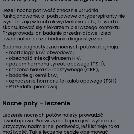
Jeżeli nocna potliwość znacznie utrudnia
funkcjonowanie, a podstawowe antyperspiranty nie
wystarczają w kontroli wydzielania potu, to warto
skonsultować się z lekarzem pierwszego kontaktu.
Przeprowadzi on badanie przedmiotowe i zleci
ewentualne dalsze badania diagnostyczne.
Badania diagnostyczne nocnych potów obejmują:
• morfologię krwi obwodowej,
• obecność infekcji wirusem HIV,
• poziom hormonu tyreotropowego (TSH),
• stężenie białka C-reaktywnego (CRP),
• badanie glikemii krwi,
• oznaczenie hormonu folikulotropowego (FSH),
• RTG klatki piersiowej.
Nocne poty – leczenie
Leczenie nocnych potów należy prowadzić
dwuetapowo. Pierwszym etapem jest wyleczenie
przyczyny nadmiernej potliwości, jeśli istnieje taka
możliwość. Takie leczenie będzie obejmować