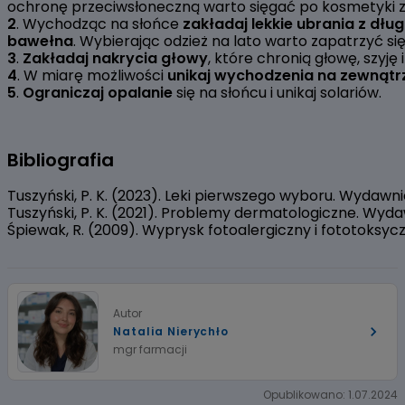
ochronę przeciwsłoneczną warto sięgać po kosmetyki za
2
. Wychodząc na słońce
zakładaj lekkie ubrania z dł
bawełna
. Wybierając odzież na lato warto zapatrzyć s
3
.
Zakładaj nakrycia głowy
, które chronią głowę, szyj
4
. W miarę możliwości
unikaj wychodzenia na zewnątrz
5
.
Ograniczaj opalanie
się na słońcu i unikaj solariów.
Bibliografia
Tuszyński, P. K. (2023). Leki pierwszego wyboru. Wyda
Tuszyński, P. K. (2021). Problemy dermatologiczne. Wy
Śpiewak, R. (2009). Wyprysk fotoalergiczny i fototoksyczn
Autor
Natalia Nierychło
mgr farmacji
Opublikowano: 1.07.2024