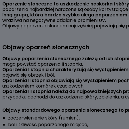
Oparzenie słoneczne to uszkodzenie naskórka i skór
poparzenia najbardziej narażone są osoby korzystające 
Inną grupą, która bardzo szybko ulega poparzeniom s
wrażliwa na negatywne działanie promieni UV.
Objawy poparzenia słońcem najczęściej
pojawiają się 
Objawy oparzeń słonecznych
Objawy poparzenia słonecznego zależą od ich stopn
mogą powstać oparzenia II stopnia.
Oparzenia I stopnia charakteryzują się wystąpieniem
pojawić się obrzęk i ból.
Oparzenia II stopnia objawiają się wystąpieniem pę
uszkodzeniem komórek czuciowych.
Oparzenia III stopnia należą do najpoważniejszych 
przypadku dochodzi do uszkodzenia skóry, zbielenia, a 
Objawy standardowego oparzenia słonecznego to p
zaczerwienienie skóry (rumień),
ból i tkliwość poparzonego miejsca,