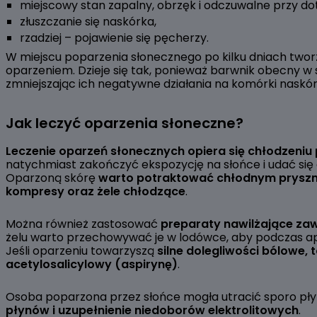
miejscowy stan zapalny, obrzęk i odczuwalne przy dot
złuszczanie się naskórka,
rzadziej – pojawienie się pęcherzy.
W miejscu poparzenia słonecznego po kilku dniach two
oparzeniem. Dzieje się tak, ponieważ barwnik obecny w 
zmniejszając ich negatywne działania na komórki naskór
Jak leczyć oparzenia słoneczne?
Leczenie oparzeń słonecznych opiera się chłodzeniu
natychmiast zakończyć ekspozycję na słońce i udać si
Oparzoną skórę
warto potraktować chłodnym pryszni
kompresy oraz żele chłodzące
.
Można również zastosować
preparaty nawilżające zawi
żelu warto przechowywać je w lodówce, aby podczas ap
Jeśli oparzeniu towarzyszą
silne dolegliwości bólowe,
acetylosalicylowy (aspirynę)
.
Osoba poparzona przez słońce mogła utracić sporo płynó
płynów i uzupełnienie niedoborów elektrolitowych
.