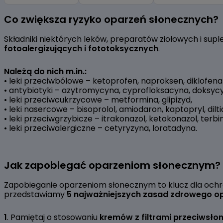
Item
1
Co zwiększa ryzyko oparzeń słonecznych?
of
8
Składniki niektórych leków, preparatów ziołowych i 
fotoalergizujących i fototoksycznych
.
Należą do nich m.in.:
• leki przeciwbólowe – ketoprofen, naproksen, diklofena
• antybiotyki – azytromycyna, cyprofloksacyna, doksycyk
• leki przeciwcukrzycowe – metformina, glipizyd,
• leki nasercowe – bisoprolol, amiodaron, kaptopryl, dilt
• leki przeciwgrzybicze – itrakonazol, ketokonazol, terbin
• leki przeciwalergiczne – cetyryzyna, loratadyna.
Jak zapobiegać oparzeniom słonecznym?
Zapobieganie oparzeniom słonecznym to klucz dla ochron
przedstawiamy
5 najważniejszych zasad zdrowego o
1
. Pamiętaj o stosowaniu
kremów z filtrami przeciwsłon