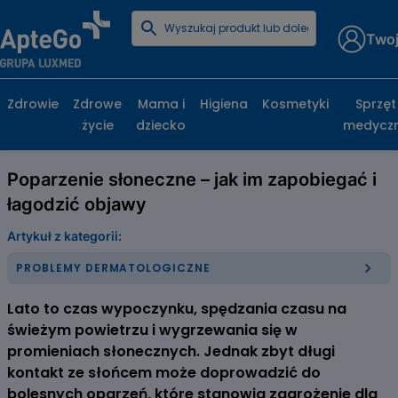
Twoj
Strona główna
Poradniki zdrowotne
Problemy dermatologiczne
Poparzenie słoneczne – jak im zapobiegać i łagodzić
Zdrowie
Zdrowe
Mama i
Higiena
Kosmetyki
Sprzęt
objawy
życie
dziecko
medycz
Poparzenie słoneczne – jak im zapobiegać i
łagodzić objawy
Artykuł z kategorii:
PROBLEMY DERMATOLOGICZNE
Lato to czas wypoczynku, spędzania czasu na
świeżym powietrzu i wygrzewania się w
promieniach słonecznych. Jednak zbyt długi
kontakt ze słońcem może doprowadzić do
bolesnych oparzeń, które stanowią zagrożenie dla