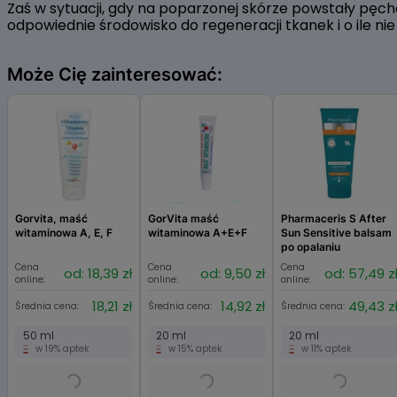
Zaś w sytuacji, gdy na poparzonej skórze powstały pęc
odpowiednie środowisko do regeneracji tkanek i o ile nie 
Może Cię zainteresować:
Gorvita, maść
GorVita maść
Pharmaceris S After
witaminowa A, E, F
witaminowa A+E+F
Sun Sensitive balsam
po opalaniu
Cena
Cena
Cena
od: 18,39 zł
od: 9,50 zł
od: 57,49 z
online:
online:
online:
18,21 zł
14,92 zł
49,43 z
Średnia cena:
Średnia cena:
Średnia cena:
50 ml
20 ml
20 ml
w 19% aptek
w 15% aptek
w 11% aptek