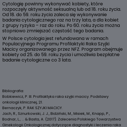
Cytologię powinny wykonywać kobiety, które
rozpoczęły aktywność seksualną lub od 18. roku życia.
Od 18. do 59. roku życia zaleca się wykonywanie
badania cytologicznego raz na trzy lata, a dla kobiet
z grupy ryzyka – raz do roku. Po 60. roku życia można
stopniowo zmniejszać częstość tego badania.
W Polsce cytologia jest refundowana w ramach
Populacyjnego Programu Profilaktyki Raka Szyjki
Macicy organizowanego przez NFZ. Program obejmuje
kobiety od 25. do 59. roku życia i umożliwia bezpłatne
badanie cytologiczne co 3 lata.
Bibliografia:
Bobkiewicz, P. III. Profilaktyka raka szyjki macicy. Podstawy
onkologii klinicznej, 21.
Bernaczyk, P. RAK SZYJKI MACICY.
Jach, R., Sznurkowski, J. J., Bidziński, M., Misiek, M., Knapp, P.,
Bodnar, L., ... & Basta, A. (2017). Zalecenia Polskiego Towarzystwa
Ginekologii Onkologicznej dotyczące diagnostyki i leczenia raka