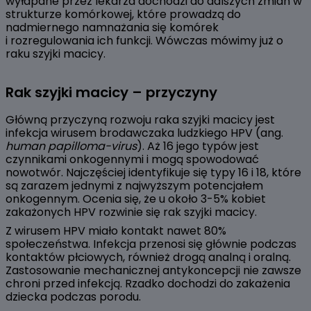
wyłapane przez lekarza dochodzi do dalszych zmian w
strukturze komórkowej, które prowadzą do
nadmiernego namnażania się komórek
i rozregulowania ich funkcji. Wówczas mówimy już o
raku szyjki macicy.
Rak szyjki macicy – przyczyny
Główną przyczyną rozwoju raka szyjki macicy jest
infekcja wirusem brodawczaka ludzkiego HPV (ang.
human papilloma-virus
). Aż 16 jego typów jest
czynnikami onkogennymi i mogą spowodować
nowotwór. Najczęściej identyfikuje się typy 16 i 18, które
są zarazem jednymi z najwyższym potencjałem
onkogennym. Ocenia się, że u około 3-5% kobiet
zakażonych HPV rozwinie się rak szyjki macicy.
Z wirusem HPV miało kontakt nawet 80%
społeczeństwa. Infekcja przenosi się głównie podczas
kontaktów płciowych, również drogą analną i oralną.
Zastosowanie mechanicznej antykoncepcji nie zawsze
chroni przed infekcją. Rzadko dochodzi do zakażenia
dziecka podczas porodu.