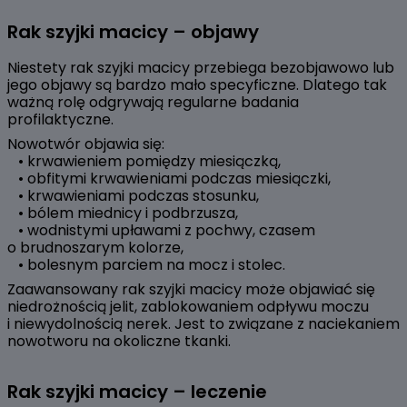
Rak szyjki macicy – objawy
Niestety rak szyjki macicy przebiega bezobjawowo lub
jego objawy są bardzo mało specyficzne. Dlatego tak
ważną rolę odgrywają regularne badania
profilaktyczne.
Nowotwór objawia się:
• krwawieniem pomiędzy miesiączką,
• obfitymi krwawieniami podczas miesiączki,
• krwawieniami podczas stosunku,
• bólem miednicy i podbrzusza,
• wodnistymi upławami z pochwy, czasem
o brudnoszarym kolorze,
• bolesnym parciem na mocz i stolec.
Zaawansowany rak szyjki macicy może objawiać się
niedrożnością jelit, zablokowaniem odpływu moczu
i niewydolnością nerek. Jest to związane z naciekaniem
nowotworu na okoliczne tkanki.
Rak szyjki macicy – leczenie