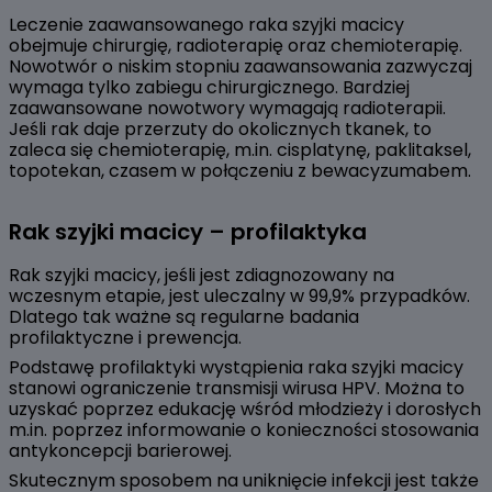
Leczenie zaawansowanego raka szyjki macicy
obejmuje chirurgię, radioterapię oraz chemioterapię.
Nowotwór o niskim stopniu zaawansowania zazwyczaj
wymaga tylko zabiegu chirurgicznego. Bardziej
zaawansowane nowotwory wymagają radioterapii.
Jeśli rak daje przerzuty do okolicznych tkanek, to
zaleca się chemioterapię, m.in. cisplatynę, paklitaksel,
topotekan, czasem w połączeniu z bewacyzumabem.
Rak szyjki macicy – profilaktyka
Rak szyjki macicy, jeśli jest zdiagnozowany na
wczesnym etapie, jest uleczalny w 99,9% przypadków.
Dlatego tak ważne są regularne badania
profilaktyczne i prewencja.
Podstawę profilaktyki wystąpienia raka szyjki macicy
stanowi ograniczenie transmisji wirusa HPV. Można to
uzyskać poprzez edukację wśród młodzieży i dorosłych
m.in. poprzez informowanie o konieczności stosowania
antykoncepcji barierowej.
Skutecznym sposobem na uniknięcie infekcji jest także