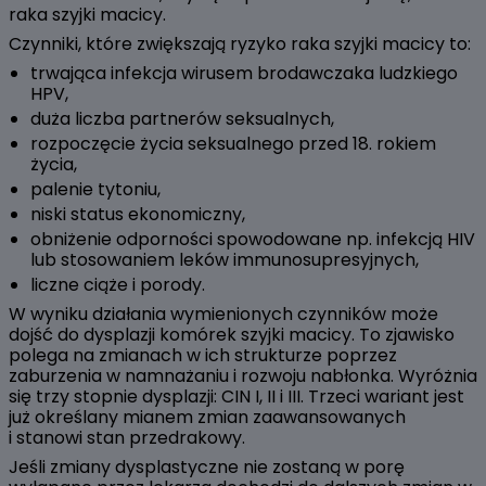
raka szyjki macicy.
Czynniki, które zwiększają ryzyko raka szyjki macicy to:
trwająca infekcja wirusem brodawczaka ludzkiego
HPV,
duża liczba partnerów seksualnych,
rozpoczęcie życia seksualnego przed 18. rokiem
życia,
palenie tytoniu,
niski status ekonomiczny,
obniżenie odporności spowodowane np. infekcją HIV
lub stosowaniem leków immunosupresyjnych,
liczne ciąże i porody.
W wyniku działania wymienionych czynników może
dojść do dysplazji komórek szyjki macicy. To zjawisko
polega na zmianach w ich strukturze poprzez
zaburzenia w namnażaniu i rozwoju nabłonka. Wyróżnia
się trzy stopnie dysplazji: CIN I, II i III. Trzeci wariant jest
już określany mianem zmian zaawansowanych
i stanowi stan przedrakowy.
Jeśli zmiany dysplastyczne nie zostaną w porę