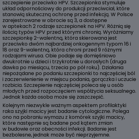
szczepienie przeciwko HPV. Szczepionka stymuluje
układ odpornościowy do produkcji przeciwciał, które
stanowią skuteczną ochronę przed infekcją. W Polsce
zarejestrowane w obrocie są 3, a dostępne
w aptekach 2 rodzaje szczepionek na HPV. Różnią się
ilością typów HPV przed którymi chronią. Wyróżniamy
szczepionkę 2-walentną, która skierowana jest
przeciwko dwóm najbardziej onkogennym typom 16 i
18 oraz 9-walentną, która chroni przed 9 różnymi
rodzajami wirusa. Obie podaje się domięśniowo
dwukrotnie u dzieci i trzykrotnie u dorosłych (druga
dawka po miesiącu, trzecia po pół roku). Działania
niepożądane po podaniu szczepionki to najczęściej ból
i zaczerwienienie w miejscu podania, gorączka i uczucie
rozbicia. Szczepienie najczęściej poleca się u osób
młodych przed rozpoczęciem współżycia seksualnego.
Jednak każda osoba może się zaszczepić.
Kolejnym niezwykle ważnym aspektem profilaktyki
raka szyjki macicy jest badanie cytologiczne. Polega
ono na pobraniu wymazu z komórek szyjki macicy,
które następnie są badane pod kątem zmian
w budowie oraz obecności infekcji. Badanie jest
bezbolesne, jednak może być nieprzyjemne.