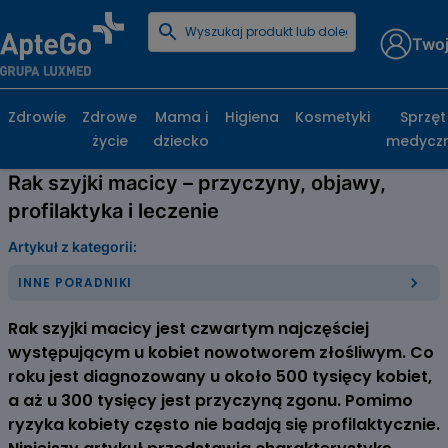
Twoj
Strona główna
Poradniki zdrowotne
Inne poradniki
Rak szyjki macicy – przyczyny, objawy, profilaktyka
i leczenie
Zdrowie
Zdrowe
Mama i
Higiena
Kosmetyki
Sprzęt
życie
dziecko
medycz
Rak szyjki macicy – przyczyny, objawy,
profilaktyka i leczenie
Artykuł z kategorii:
INNE PORADNIKI
Rak szyjki macicy jest czwartym najczęściej
występującym u kobiet nowotworem złośliwym. Co
roku jest diagnozowany u około 500 tysięcy kobiet,
a aż u 300 tysięcy jest przyczyną zgonu. Pomimo
ryzyka kobiety często nie badają się profilaktycznie.