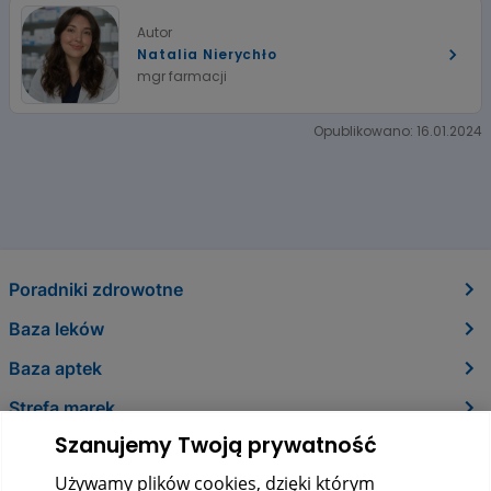
Autor
Natalia Nierychło
mgr farmacji
Opublikowano: 16.01.2024
Poradniki zdrowotne
Baza leków
Baza aptek
Strefa marek
Szanujemy Twoją prywatność
O nas
Używamy plików cookies, dzięki którym
Kontakt