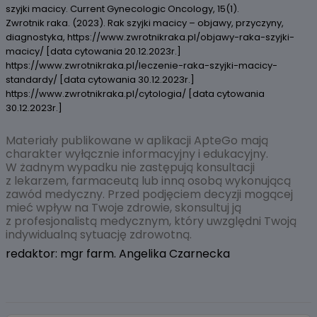
szyjki macicy. Current Gynecologic Oncology, 15(1).
Zwrotnik raka. (2023). Rak szyjki macicy – objawy, przyczyny,
diagnostyka, https://www.zwrotnikraka.pl/objawy-raka-szyjki-
macicy/ [data cytowania 20.12.2023r.]
https://www.zwrotnikraka.pl/leczenie-raka-szyjki-macicy-
standardy/ [data cytowania 30.12.2023r.]
https://www.zwrotnikraka.pl/cytologia/ [data cytowania
30.12.2023r.]
Materiały publikowane w aplikacji ApteGo mają
charakter wyłącznie informacyjny i edukacyjny.
W żadnym wypadku nie zastępują konsultacji
z lekarzem, farmaceutą lub inną osobą wykonującą
zawód medyczny. Przed podjęciem decyzji mogącej
mieć wpływ na Twoje zdrowie, skonsultuj ją
z profesjonalistą medycznym, który uwzględni Twoją
indywidualną sytuację zdrowotną.
redaktor: mgr farm. Angelika Czarnecka