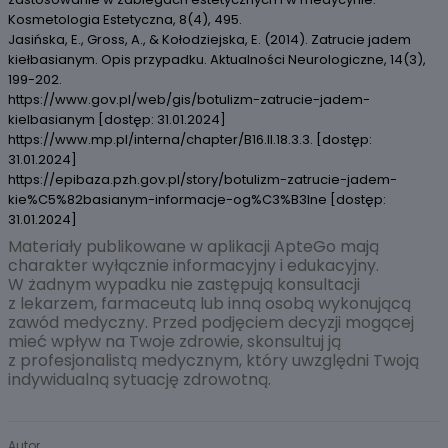
Kosmetologia Estetyczna, 8(4), 495.
Jasińska, E., Gross, A., & Kołodziejska, E. (2014). Zatrucie jadem
kiełbasianym. Opis przypadku. Aktualności Neurologiczne, 14(3),
199-202.
https://www.gov.pl/web/gis/botulizm-zatrucie-jadem-
kielbasianym [dostęp: 31.01.2024]
https://www.mp.pl/interna/chapter/B16.II.18.3.3. [dostęp:
31.01.2024]
https://epibaza.pzh.gov.pl/story/botulizm-zatrucie-jadem-
kie%C5%82basianym-informacje-og%C3%B3lne [dostęp:
31.01.2024]
Materiały publikowane w aplikacji ApteGo mają
charakter wyłącznie informacyjny i edukacyjny.
W żadnym wypadku nie zastępują konsultacji
z lekarzem, farmaceutą lub inną osobą wykonującą
zawód medyczny. Przed podjęciem decyzji mogącej
mieć wpływ na Twoje zdrowie, skonsultuj ją
z profesjonalistą medycznym, który uwzględni Twoją
indywidualną sytuację zdrowotną.
Autor