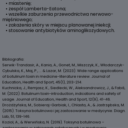
• miastenię;
• zespół Lamberta-Eatona;
• wszelkie zaburzenia przewodnictwa nerwowo-
mięśniowego;
• zakażenia skóry w miejscu planowanej iniekcji;
• stosowanie antybiotyków aminoglikozydowych.
Bibliografia:
Serwik-Trandasir, A., Kania, A., Gonet, M., Miszczyk, K., Włodarczyk-
Cybulska, K., Maj, P., ... & Lazar, M. (2023). Wide range applications
of botulinum toxin in medicine-literature review. Journal of
Education, Health and Sport, 45(1), 203-214.
Kuchnicka, J., Remjasz, K., Siedlecki, W., Aleksandrowicz, J., & Fabiś,
M. (2022). Botulinum toxin-introduction, indications and safety of
usage. Journal of Education, Health and Sport, 12(9), 41-46.
Drożdżyńska, M., Sobieraj-Garbiak, I., Chlasta, A., & Jastrzębska, M.
(2015). Toksyna botulinowa i jej zastosowanie w medycynie. Diagn.
Lab, 51, 139-146.
Kozioł, A., & Werwińska, N. (2019). Toksyna botulinowa –
zastosowanie w zabiegach estetycznych i w medycynie.