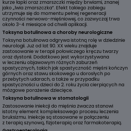
kurze łapki oraz zmarszczki między brwiami, znanej
jako „lwia zmarszczka”. Efekt takiego zabiegu
utrzymuje się do momentu pełnej regeneracji
czynności nerwowo-mięśniowej, co zazwyczaj trwa
około 3-4 miesiące od chwili aplikacji.
Toksyna botulinowa a choroby neurologiczne
Toksyna botulinowa odgrywa istotną rolę w dziedzinie
neurologii. Już od lat 90. XX wieku znajduje
zastosowanie w terapii połowiczego kręczu twarzy
oraz dystonii. Dodatkowo jest wykorzystywana
w leczeniu objawowym różnych zaburzeń
spastycznych, takich jak spastyczność mięśni kończyn
górnych oraz stawu skokowego u dorosłych po
przebytych udarach, a także w przypadku
spastyczności u dzieci do 2. roku życia cierpiących na
mózgowe porażenie dziecięce.
Toksyna botulinowa w stomatologii
Zastosowanie iniekcji do mięśnia żwacza stanowi
istotny element kompleksowego procesu leczenia
bruksizmu. Iniekcje są stosowane w połączeniu
z terapią szynową, fizjoterapią oraz farmakoterapią.
Gastroenterologia