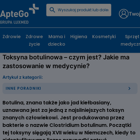
Twoj
Strona główna
Poradniki zdrowotne
Inne poradniki
Toksyna botulinowa – czym jest? Jakie ma zastosowanie
w medycynie?
Zdrowie
Zdrowe
Mama i
Higiena
Kosmetyki
Sprzęt
życie
dziecko
medycz
Toksyna botulinowa – czym jest? Jakie ma
zastosowanie w medycynie?
Artykuł z kategorii:
INNE PORADNIKI
Botulina, znana także jako jad kiełbasiany,
uznawana jest za jedną z najsilniejszych toksyn
znanych człowiekowi. Jest produkowana przez
bakterie o nazwie Clostridium botulinum. Początki
tej toksyny sięgają XVII wieku w Niemczech, kiedy to