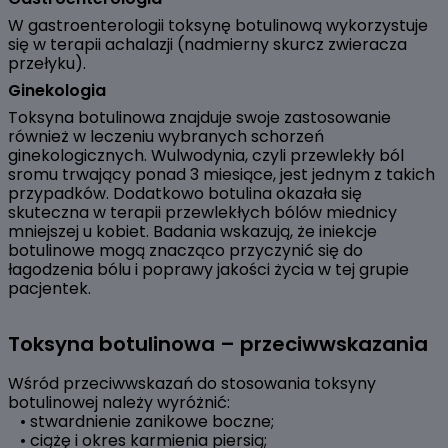
W gastroenterologii toksynę botulinową wykorzystuje
się w terapii achalazji (nadmierny skurcz zwieracza
przełyku).
Ginekologia
Toksyna botulinowa znajduje swoje zastosowanie
również w leczeniu wybranych schorzeń
ginekologicznych. Wulwodynia, czyli przewlekły ból
sromu trwający ponad 3 miesiące, jest jednym z takich
przypadków. Dodatkowo botulina okazała się
skuteczna w terapii przewlekłych bólów miednicy
mniejszej u kobiet. Badania wskazują, że iniekcje
botulinowe mogą znacząco przyczynić się do
łagodzenia bólu i poprawy jakości życia w tej grupie
pacjentek.
Toksyna botulinowa – przeciwwskazania
Wśród przeciwwskazań do stosowania toksyny
botulinowej należy wyróżnić:
• stwardnienie zanikowe boczne;
• ciążę i okres karmienia piersią;