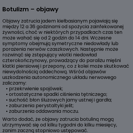
Botulizm – objawy
Objawy zatrucia jadem kiełbasianym pojawiają się
między 12 a 36 godzinami od spożycia zainfekowanej
żywności, choć w niektórych przypadkach czas ten
może wahać się od 2 godzin do 14 dni. Wczesne
symptomy obejmują symetryczne niedowłady lub
porażenia nerwów czaszkowych. Następnie może
rozwinąć się zstępujący wiotki niedowład
czterokończynowy, prowadzący do paraliżu mięśni
klatki piersiowej i przepony, co z kolei może skutkować
niewydolnością oddechową. Wśród objawów
uszkodzenia autonomicznego układu nerwowego
zaliczamy:
• przekrwienie spojówek;
• ortostatyczne spadki ciśnienia tętniczego;
• suchość błon śluzowych jamy ustnej i gardła;
• zaburzenia perystaltyki jelit;
• zaburzenia oddawania moczu.
Warto dodać, że objawy zatrucia botuliną mogą
utrzymywać się od kilku tygodni do kilku miesięcy,
zanim zaczną stopniowo ustępować.