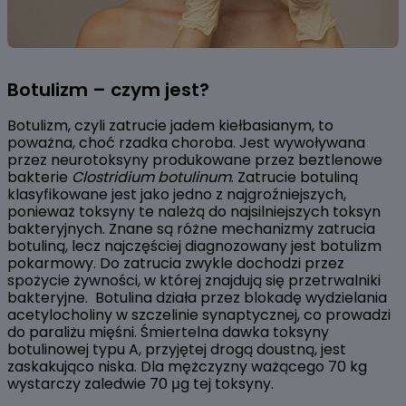
Botulizm – czym jest?
Botulizm, czyli zatrucie jadem kiełbasianym, to
poważna, choć rzadka choroba. Jest wywoływana
przez neurotoksyny produkowane przez beztlenowe
bakterie
Clostridium botulinum
. Zatrucie botuliną
klasyfikowane jest jako jedno z najgroźniejszych,
ponieważ toksyny te należą do najsilniejszych toksyn
bakteryjnych. Znane są różne mechanizmy zatrucia
botuliną, lecz najczęściej diagnozowany jest botulizm
pokarmowy. Do zatrucia zwykle dochodzi przez
spożycie żywności, w której znajdują się przetrwalniki
bakteryjne. Botulina działa przez blokadę wydzielania
acetylocholiny w szczelinie synaptycznej, co prowadzi
do paraliżu mięśni. Śmiertelna dawka toksyny
botulinowej typu A, przyjętej drogą doustną, jest
zaskakująco niska. Dla mężczyzny ważącego 70 kg
wystarczy zaledwie 70 μg tej toksyny.