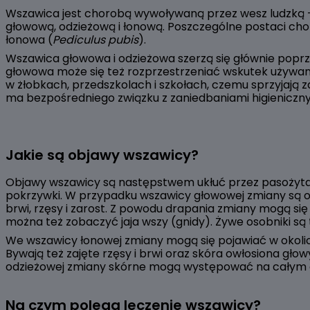
Wszawica jest chorobą wywoływaną przez wesz ludzką – 
głowową, odzieżową i łonową. Poszczególne postaci ch
łonowa (
Pediculus pubis
).
Wszawica głowowa i odzieżowa szerzą się głównie poprz
głowowa może się też rozprzestrzeniać wskutek używani
w żłobkach, przedszkolach i szkołach, czemu sprzyjają 
ma bezpośredniego związku z zaniedbaniami higieniczn
Jakie są objawy wszawicy?
Objawy wszawicy są następstwem ukłuć przez pasożyta. D
pokrzywki. W przypadku wszawicy głowowej zmiany są obe
brwi, rzęsy i zarost. Z powodu drapania zmiany mogą si
można też zobaczyć jaja wszy (gnidy). Żywe osobniki są 
We wszawicy łonowej zmiany mogą się pojawiać w okolicy 
Bywają też zajęte rzęsy i brwi oraz skóra owłosiona g
odzieżowej zmiany skórne mogą występować na całym cie
Na czym polega leczenie wszawicy?