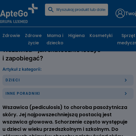
Twoj
Strona główna
Poradniki zdrowotne
Wszawica – jak skutecznie leczyć i zapobiegać?
Zdrowie
Zdrowe
Mama i
Higiena
Kosmetyki
Sprzęt
życie
dziecko
medycz
Wszawica – jak skutecznie leczyć
i zapobiegać?
Artykuł z kategorii:
DZIECI
INNE PORADNIKI
Wszawica (pediculosis) to choroba pasożytnicza
skóry. Jej najpowszechniejszą postacią jest
wszawica głowowa. Schorzenie często występuje
u dzieci w wieku przedszkolnym i szkolnym. Do