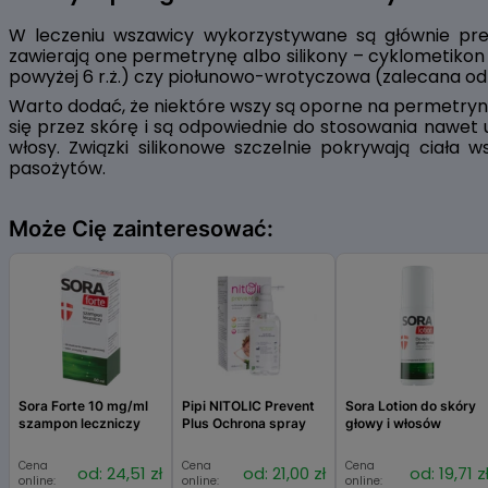
W leczeniu wszawicy wykorzystywane są głównie pre
zawierają one permetrynę albo silikony – cyklometikon 
powyżej 6 r.ż.) czy piołunowo-wrotyczowa (zalecana od 7
Warto dodać, że niektóre wszy są oporne na permetrynę.
się przez skórę i są odpowiednie do stosowania nawet u
włosy. Związki silikonowe szczelnie pokrywają ciała
pasożytów.
Może Cię zainteresować:
Sora Forte 10 mg/ml
Pipi NITOLIC Prevent
Sora Lotion do skóry
szampon leczniczy
Plus Ochrona spray
głowy i włosów
Cena
Cena
Cena
od: 24,51 zł
od: 21,00 zł
od: 19,71 z
online:
online:
online: