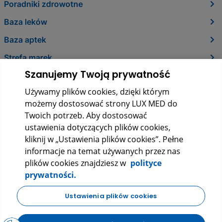
Poradniki zdrowotne
Baza leków
Baza aptek
Strefa marek
Szanujemy Twoją prywatność
O nas
Używamy plików cookies, dzięki którym
Kontakt
możemy dostosować strony LUX MED do
Twoich potrzeb. Aby dostosować
ustawienia dotyczących plików cookies,
kliknij w „Ustawienia plików cookies”. Pełne
informacje na temat używanych przez nas
plików cookies znajdziesz w
polityce
prywatności.
LUX MED Sp. z o.o.
Ustawienia plików cookies
ul. Szturmowa 2, 02-678 Warszawa
KRS: 0000265353