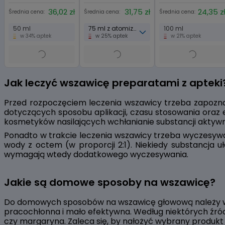
36,02 zł
31,75 zł
24,35 z
Średnia cena:
Średnia cena:
Średnia cena:
50 ml
75 ml z atomizerem
100 ml
w 34% aptek
w 25% aptek
w 21% aptek
Item
1
Jak leczyć wszawicę preparatami z apteki
of
8
Przed rozpoczęciem leczenia wszawicy trzeba zapozna
dotyczących sposobu aplikacji, czasu stosowania oraz 
kosmetyków nasilających wchłanianie substancji aktywn
Ponadto w trakcie leczenia wszawicy trzeba wyczesywać
wody z octem (w proporcji 2:1). Niekiedy substancja u
wymagają wtedy dodatkowego wyczesywania.
Jakie są domowe sposoby na wszawicę?
Do domowych sposobów na wszawicę głowową należy wyc
pracochłonna i mało efektywna. Według niektórych źróde
czy margaryna. Zaleca się, by nałożyć wybrany produkt