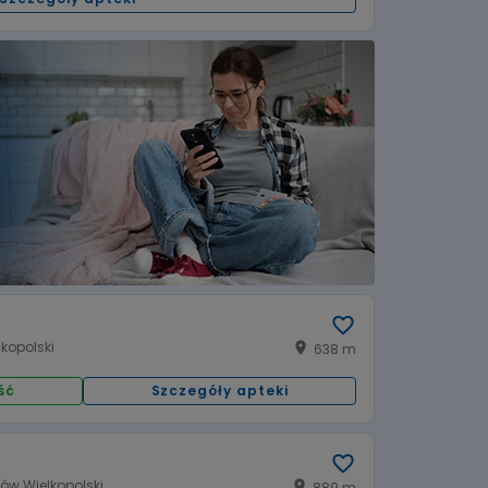
kopolski
638 m
ść
Szczegóły apteki
00
10:00 - 18:00
Wtorek:
00
10:00 - 18:00
Czwartek:
rzów Wielkopolski
889 m