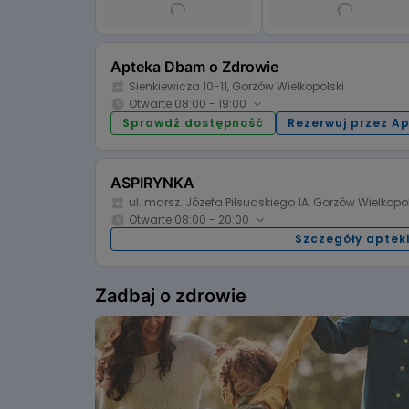
Item
1
Apteka Dbam o Zdrowie
of
Sienkiewicza 10-11, Gorzów Wielkopolski
6
Otwarte 08:00 - 19:00
Sprawdź dostępność
Rezerwuj przez A
Godziny otwarcia:
08:00 - 19:00
Poniedziałek:
Wtorek:
08:00 - 19:00
Środa:
ASPIRYNKA
Czwartek
ul. marsz. Józefa Piłsudskiego 1A, Gorzów Wielkopol
08:00 - 19:00
Piątek:
Sobota:
Otwarte 08:00 - 20:00
nieczynne
Niedziela:
Niedziela
Szczegóły aptek
Godziny otwarcia:
08:00 - 20:00
Poniedziałek:
Wtorek:
Zadbaj o zdrowie
08:00 - 20:00
Środa:
Czwartek
08:00 - 20:00
Piątek:
Sobota:
nieczynne
Niedziela:
Niedziela