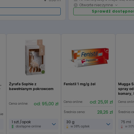
09:00 - 14:00
10:00 - 18:
Piątek:
Otwarte nieczynne
nieczynne
nieczynne
 handlowa:
Niedziela:
i
Sprawdź dostępno
Godziny otwarcia:
08:00 - 19:00
nieczynne
Poniedziałek:
08:00 - 19:00
nieczynne
:
Środa:
nieczynne
nieczynne
Piątek:
nieczynne
nieczynne
 handlowa:
Niedziela:
,
Żyrafa Sophie z
Fenistil 1 mg/g żel
Mugga S
+
bawełnianym pokrowcem
spray od
komary, 
insekty
od: 25,91 zł
Cena online:
Cena onli
od: 95,00 zł
Cena online:
28,26 zł
Średnia cena:
Średnia c
nie
1 szt./opak
30 g
75 ml
dostępne online
w 38% aptek
w 30%