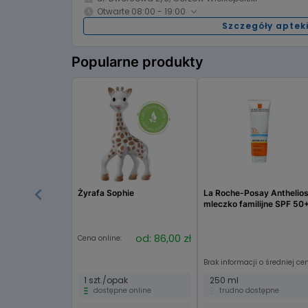
08:00 - 20:00
Piątek:
Sobota:
Otwarte 08:00 - 19:00
nieczynne
Niedziela:
Niedziela
Szczegóły aptek
Godziny otwarcia:
08:00 - 19:00
Poniedziałek:
Wtorek:
Popularne produkty
08:00 - 19:00
Środa:
Czwartek
08:00 - 19:00
Piątek:
Sobota:
nieczynne
Niedziela:
Niedziela
Żyrafa Sophie
La Roche-Posay Anthelios
mleczko familijne SPF 50
od: 86,00 zł
Cena online:
Brak informacji o średniej ce
1 szt./opak
250 ml
dostępne online
trudno dostępne