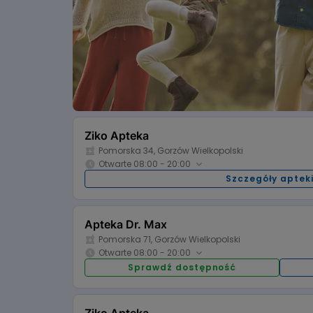
Osłabienie po zimie – jak wzmocnić organi
Ziko Apteka
Pomorska 34, Gorzów Wielkopolski
Otwarte 08:00 - 20:00
Szczegóły aptek
Godziny otwarcia:
08:00 - 20:00
Poniedziałek:
Wtorek:
08:00 - 20:00
Środa:
Apteka Dr. Max
Czwartek
Pomorska 71, Gorzów Wielkopolski
08:00 - 20:00
Piątek:
Sobota:
Otwarte 08:00 - 20:00
nieczynne
Niedziela:
Niedziela
Sprawdź dostępność
Godziny otwarcia:
08:00 - 20:00
Poniedziałek:
Wtorek:
08:00 - 20:00
Środa:
Czwartek