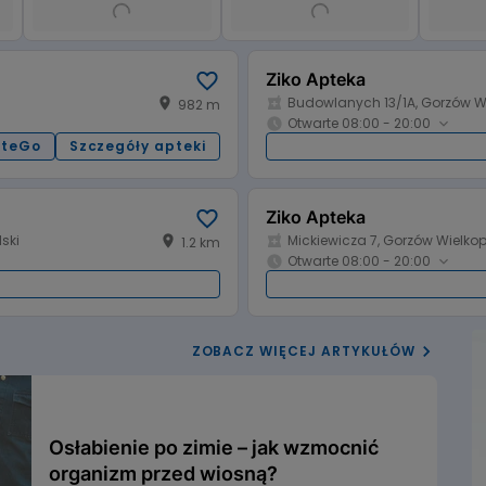
Ziko Apteka
Budowlanych 13/1A, Gorzów Wi
982 m
Otwarte 08:00 - 20:00
pteGo
Szczegóły apteki
Godziny otwarcia:
08:00 - 19:00
08:00 - 20
Poniedziałek:
08:00 - 19:00
08:00 - 20
:
Środa:
Ziko Apteka
ski
Mickiewicza 7, Gorzów Wielkop
1.2 km
08:00 - 14:00
08:00 - 20
Piątek:
Otwarte 08:00 - 20:00
nieczynne
nieczynne
 handlowa:
Niedziela:
i
Godziny otwarcia:
08:00 - 20:00
08:00 - 20
Poniedziałek:
ZOBACZ WIĘCEJ ARTYKUŁÓW
08:00 - 20:00
08:00 - 20
:
Środa:
08:00 - 14:00
08:00 - 20
Piątek:
nieczynne
08:00 - 16:
 handlowa:
Niedziela:
Osłabienie po zimie – jak wzmocnić
organizm przed wiosną?