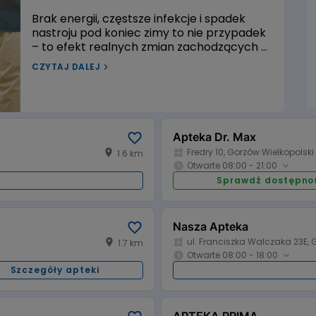
Brak energii, częstsze infekcje i spadek
nastroju pod koniec zimy to nie przypadek
– to efekt realnych zmian zachodzących w
organizmie. Sprawdź, jak w oparciu o
CZYTAJ DALEJ
wiedzę medyczną skutecznie wzmocnić
odporność, uzupełnić niedobory i odzyskać
energię na wiosnę.
zm przed wiosną?
Apteka Dr. Max
Fredry 10, Gorzów Wielkopolski
1.6 km
Otwarte 08:00 - 21:00
i
Sprawdź dostępno
Godziny otwarcia:
08:00 - 20:00
08:00 - 21:
Poniedziałek:
08:00 - 20:00
08:00 - 21:
:
Środa:
Nasza Apteka
ul. Franciszka Walczaka 23E, 
1.7 km
08:00 - 16:00
08:00 - 21:
Piątek:
Otwarte 08:00 - 18:00
nieczynne
nieczynne
 handlowa:
Niedziela:
Szczegóły apteki
Godziny otwarcia:
08:00 - 20:00
08:00 - 18:
Poniedziałek:
08:00 - 20:00
08:00 - 18:
:
Środa: