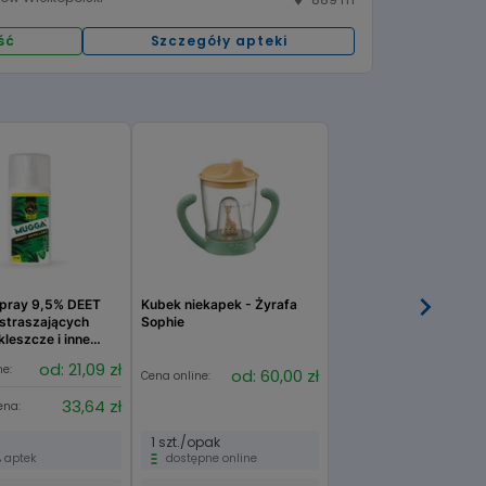
00,00:00
08:00 - 15:00
Sobota:
nieczynne
Niedziela handlowa:
ść
Szczegóły apteki
nieczynne
Wtorek:
nieczynne
Czwartek:
09:00 - 20:00
Sobota:
nieczynne
Niedziela handlowa:
pray 9,5% DEET
Kubek niekapek - Żyrafa
straszających
Sophie
kleszcze i inne
od: 21,09 zł
ne:
od: 60,00 zł
Cena online:
33,64 zł
ena:
1 szt./opak
 aptek
dostępne online