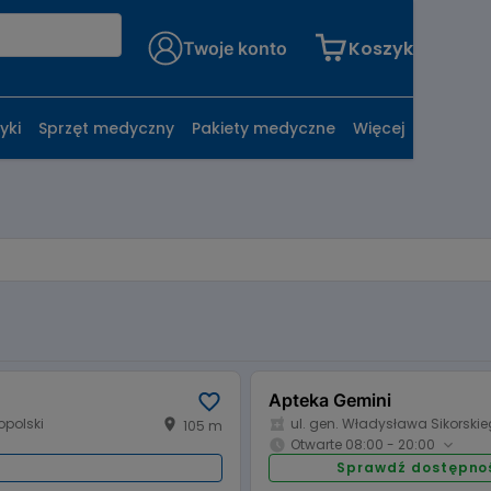
Koszyk
Twoje konto
yki
Sprzęt medyczny
Pakiety medyczne
Więcej
Apteka Gemini
opolski
ul. gen. Władysława Sikorskie
105 m
Otwarte 08:00 - 20:00
i
Sprawdź dostępno
Godziny otwarcia: