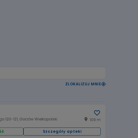
ZLOKALIZUJ MNIE
go 120-121, Gorzów Wielkopolski
109 m
ść
Szczegóły apteki