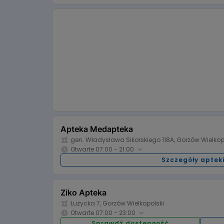
07:00 - 19:00
Poniedziałek:
Wtorek:
07:00 - 19:00
Środa:
Czwartek
07:00 - 19:00
Piątek:
Sobota:
nieczynne
Niedziela:
Niedziela
Apteka Medapteka
gen. Władysława Sikorskiego 118A, Gorzów Wielkop
Otwarte 07:00 - 21:00
Szczegóły aptek
Godziny otwarcia:
07:00 - 21:00
Poniedziałek:
Wtorek:
07:00 - 21:00
Środa:
Ziko Apteka
Czwartek
Łużycka 7, Gorzów Wielkopolski
07:00 - 21:00
Piątek:
Sobota:
Otwarte 07:00 - 23:00
nieczynne
Niedziela:
Niedziela
Sprawdź dostępność