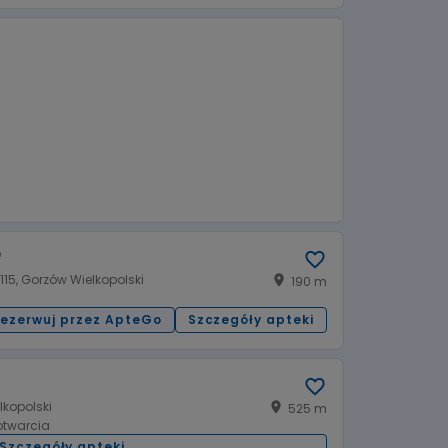
:00
08:00 - 20:00
Wtorek:
:00
08:00 - 20:00
Czwartek:
:00
08:00 - 17:00
Sobota:
00
09:00 - 15:00
Niedziela handlowa:
"
15, Gorzów Wielkopolski
190 m
ezerwuj przez ApteGo
Szczegóły apteki
00
08:00 - 21:00
Wtorek:
00
08:00 - 21:00
Czwartek:
lkopolski
525 m
00
08:00 - 21:00
Sobota:
otwarcia
nieczynne
Niedziela handlowa:
Szczegóły apteki