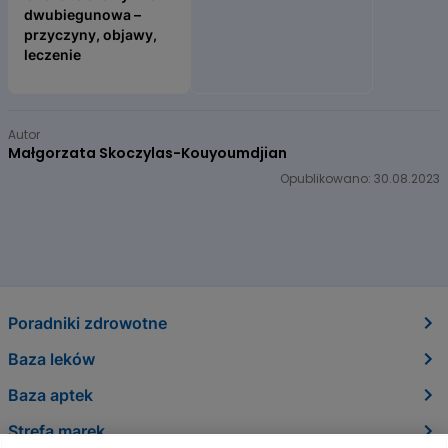
dwubiegunowa –
przyczyny, objawy,
leczenie
Item
1
Autor
of
Małgorzata Skoczylas-Kouyoumdjian
2
Opublikowano: 30.08.2023
Poradniki zdrowotne
Baza leków
Baza aptek
Strefa marek