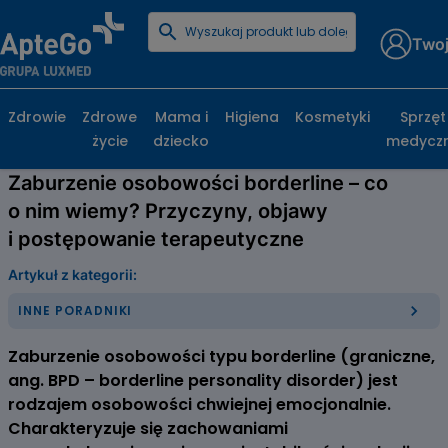
Twoj
Strona główna
Poradniki zdrowotne
Inne poradniki
Zaburzenie osobowości borderline – co o nim wiemy?
Przyczyny, objawy i postępowanie terapeutyczne
Zdrowie
Zdrowe
Mama i
Higiena
Kosmetyki
Sprzęt
życie
dziecko
medycz
Zaburzenie osobowości borderline – co
o nim wiemy? Przyczyny, objawy
i postępowanie terapeutyczne
Artykuł z kategorii:
INNE PORADNIKI
Zaburzenie osobowości typu borderline (graniczne,
ang. BPD – borderline personality disorder) jest
rodzajem osobowości chwiejnej emocjonalnie.
Charakteryzuje się zachowaniami