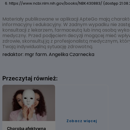
6. https://www.ncbi.nlm.nih.gov/books/NBK430883/ (dostęp 21.08
Materiały publikowane w aplikacji ApteGo mają charakt
informacyjny i edukacyjny. W żadnym wypadku nie zast
konsultacji z lekarzem, farmaceutą lub inną osobą wyk
medyczny. Przed podjęciem decyzji mogącej mieć wpły
zdrowie, skonsultuj ją z profesjonalistą medycznym, któ
Twoją indywidualną sytuację zdrowotną.
redaktor: mgr farm. Angelika Czarnecka
Przeczytaj również:
Zobacz więcej
Choroba afektywna dwubiegunowa – przyczyny, objawy,
Choroba afektywna