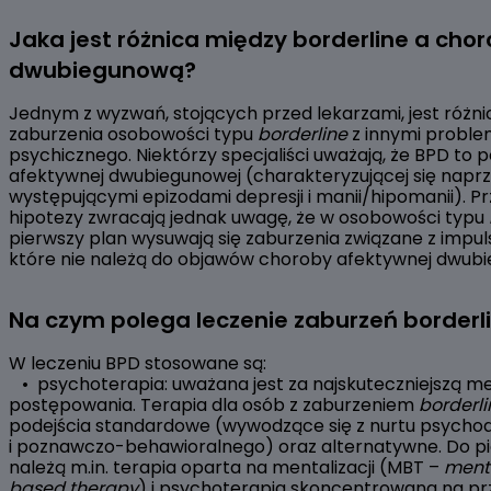
Jaka jest różnica między borderline a cho
dwubiegunową?
Jednym z wyzwań, stojących przed lekarzami, jest różn
zaburzenia osobowości typu
borderline
z innymi proble
psychicznego. Niektórzy specjaliści uważają, że BPD to
afektywnej dwubiegunowej (charakteryzującej się napr
występującymi epizodami depresji i manii/hipomanii). Pr
hipotezy zwracają jednak uwagę, że w osobowości typu
pierwszy plan wysuwają się zaburzenia związane z impul
które nie należą do objawów choroby afektywnej dwub
Na czym polega leczenie zaburzeń borderl
W leczeniu BPD stosowane są:
• psychoterapia: uważana jest za najskuteczniejszą m
postępowania. Terapia dla osób z zaburzeniem
borderl
podejścia standardowe (wywodzące się z nurtu psych
i poznawczo-behawioralnego) oraz alternatywne. Do pi
należą m.in. terapia oparta na mentalizacji (MBT –
menta
based therapy
) i psychoterapia skoncentrowana na prz