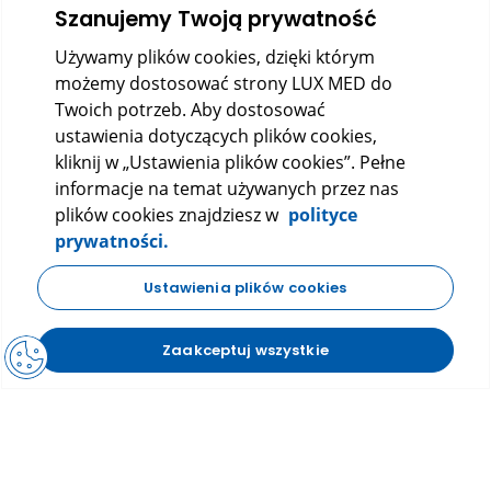
Szanujemy Twoją prywatność
O nas
Używamy plików cookies, dzięki którym
Kontakt
możemy dostosować strony LUX MED do
Twoich potrzeb. Aby dostosować
ustawienia dotyczących plików cookies,
kliknij w „Ustawienia plików cookies”. Pełne
informacje na temat używanych przez nas
plików cookies znajdziesz w
polityce
prywatności.
LUX MED Sp. z o.o.
Ustawienia plików cookies
ul. Szturmowa 2, 02-678 Warszawa
KRS: 0000265353
Zaakceptuj wszystkie
NIP: 5272523080
REGON: 140723603
|
|
Polityka prywatności
Regulamin
FAQ