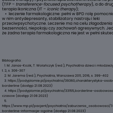
(TFP –
transference-focused psychotherapy
), a do drug
terapia ikoniczna (IT –
iconic therapy
);
• leczenie farmakologiczne: pełni w BPD rolę pomocnicz
w nim antydepresanty, stabilizatory nastroju i leki
przeciwpsychotyczne. Leczenie ma na celu złagodzenia 
bezsenności, niepokoju czy zachowań agresywnych. Jed
że żadna terapia farmakologiczna nie jest w pełni skute
Bibliografia:
1. M. Janas-Kozik, T. Wolańczyk (red.), Psychiatria dzieci i młodzie
t. 2, s. 306-307
2. M. Jarema (red.), Psychiatria, Warszawa 2011, 2016, s. 399-402
3. https://podyplomie.pl/psychiatria/39360,charakterystyka-oso
borderline (dostęp 21.08.2023)
4. https://podyplomie.pl/psychiatria/33155,borderline-osobowo
czasow (dostęp 21.08.2023)
5.
https://www.mp.pl/pacjent/psychiatria/zaburzenia_osobowosci
borderline-informacje-ogolne (dostęp 21.08.2023)