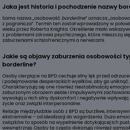
Jaka jest historia i pochodzenie nazwy bor
Sama nazwa „osobowość
borderline
” oznacza „osobow
z pogranicza”. Termin ten został wprowadzony w połowi
wieku przez Roberta Knighta. Określenie miało wskazy
z problemami zdrowia psychicznego, które mieszczą si
zaburzeniami schizofrenicznymi a nerwicami.
Jakie są objawy zaburzenia osobowości t
borderline?
Osoby cierpiące na BPD cechuje silny lęk przed odrzuc
i podejmowanie desperackich wysiłków, aby go uniknąć.
Charakteryzują się one również niestabilnością emocjon
zaburzonym obrazem siebie i impulsywnymi zachowania
wywołują u nich silny dyskomfort i negatywnie wpływają
życie oraz związki interpersonalne.
Relacje międzyludzkie osób z BPD są burzliwe, intensywn
ekstremalne – od idealizacji do wzgardzenia. Duża emo
związków to sposób na wypełnienie dotykającej ich pust
wewnętrznej. Osoby te często dokonują również samook