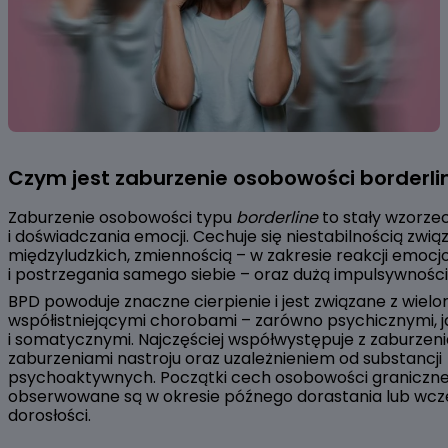
Czym jest zaburzenie osobowości borderli
Zaburzenie osobowości typu
borderline
to stały wzorz
i doświadczania emocji. Cechuje się niestabilnością zwi
międzyludzkich, zmiennością – w zakresie reakcji emoc
i postrzegania samego siebie – oraz dużą impulsywnośc
BPD powoduje znaczne cierpienie i jest związane z wiel
współistniejącymi chorobami – zarówno psychicznymi, j
i somatycznymi. Najczęściej współwystępuje z zaburzen
zaburzeniami nastroju oraz uzależnieniem od substancji
psychoaktywnych. Początki cech osobowości graniczne
obserwowane są w okresie późnego dorastania lub wcz
dorosłości.