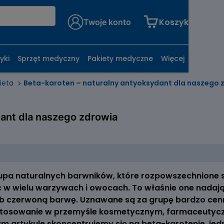
Koszyk
Twoje konto
yki
Sprzęt medyczny
Pakiety medyczne
Więcej
ieta
Beta-karoten – naturalny antyoksydant dla naszego 
dant dla naszego zdrowia
upa naturalnych barwników, które rozpowszechnione s
 w wielu warzywach i owocach. To właśnie one nadają 
 czerwoną barwę. Uznawane są za grupę bardzo cen
astosowanie w przemyśle kosmetycznym, farmaceutyc
 artykule skoncentrujemy się na beta-karotenie, jed