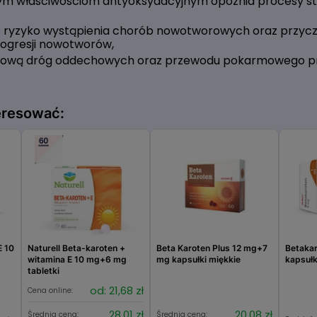
lnym właściwościom antyoksydacyjnym opóźnia procesy sta
 ryzyko wystąpienia chorób nowotworowych oraz przyczy
ogresji nowotworów,
uzową dróg oddechowych oraz przewodu pokarmowego pr
eresować:
E 10
Naturell Beta-karoten +
Beta Karoten Plus 12 mg+7
Betaka
witamina E 10 mg+6 mg
mg kapsułki miękkie
kapsułk
tabletki
od: 21,68 zł
Cena online:
28,01 zł
20,08 zł
Średnia cena:
Średnia cena: