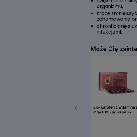
dzięki swoim si
organizmu,
może zmniejszyć
zahamowania pr
chroni błonę śl
infekcjami.
Może Cię zaint
Bio-Karoten z witaminą 
mg+1000 µg kapsułki