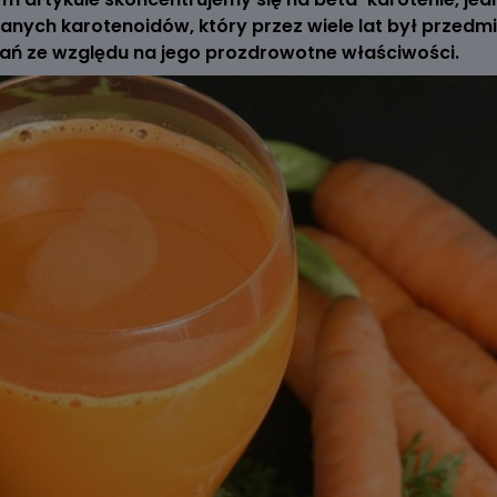
anych karotenoidów, który przez wiele lat był przedm
ań ze względu na jego prozdrowotne właściwości.