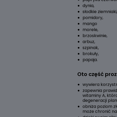
dynia,
słodkie ziemniaki
pomidory,
mango
morele,
brzoskwinie,
arbuz,
szpinak,
brokuły,
papaja.
Oto część pro
wywiera korzyst
zapewnia prawid
witaminy A, któr
degeneracji plam
obniża poziom zł
może chronić na