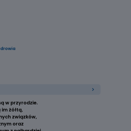
zdrowia
ą w przyrodzie.
im żółtą,
nych związków,
znym oraz
nym z najbardziej