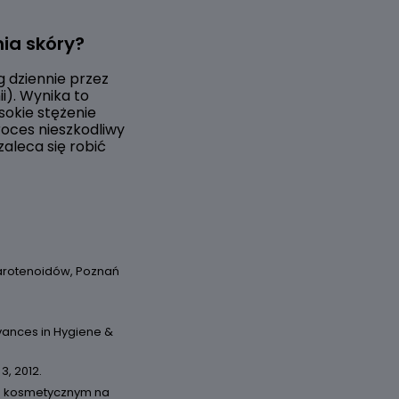
ia skóry?
 dziennie przez
i). Wynika to
sokie stężenie
proces nieszkodliwy
aleca się robić
arotenoidów, Poznań
dvances in Hygiene &
3, 2012.
śle kosmetycznym na