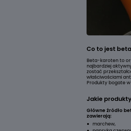
Co to jest bet
Beta-karoten to or
najbardziej aktyw
zostać przekształc
właściwościami anty
Produkty bogate w
Jakie produkt
Główne źródło bet
zawierają:
marchew,
papryka czerwo