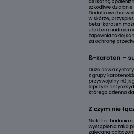
delikatną opaleniz
szkodliwe działanie
Dodatkowo barwnik 
w skórze, przyspie
beta-karoten może
efektem nadmierne
zapewnia takiej sa
za ochronę przeciw
ß-karoten – s
Duże dawki syntety
z grupy karotenoidó
przyswajalny niż j
lepszym antyoksyda
którego dzienna d
Z czym nie łą
Niektóre badania s
wystąpienia raka p
zalecana palaczo