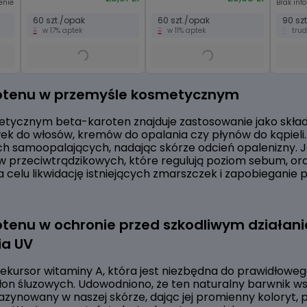
enie
Brak inf
60 szt./opak
60 szt./opak
90 sz
w 17% aptek
w 11% aptek
tru
otenu w przemyśle kosmetycznym
tycznym beta-karoten znajduje zastosowanie jako skład
 do włosów, kremów do opalania czy płynów do kąpieli. 
 samoopalających, nadając skórze odcień opalenizny. J
 przeciwtrądzikowych, które regulują poziom sebum, or
a celu likwidację istniejących zmarszczek i zapobieganie
otenu w ochronie przed szkodliwym działan
ia UV
ekursor witaminy A, która jest niezbędna do prawidłowe
błon śluzowych. Udowodniono, że ten naturalny barwnik
azynowany w naszej skórze, dając jej promienny koloryt,