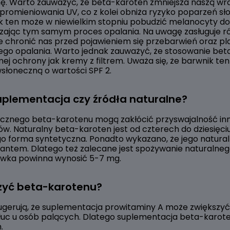
nę. Warto zauważyć, że beta-karoten zmniejsza naszą wr
 promieniowania UV, co z kolei obniża ryzyko poparzeń s
ten może w niewielkim stopniu pobudzić melanocyty do 
szając tym samym proces opalania. Na uwagę zasługuje ró
 chronić nas przed pojawieniem się przebarwień oraz p
go opalania. Warto jednak zauważyć, że stosowanie bet
mej ochrony jak kremy z filtrem. Uważa się, że barwnik 
słoneczną o wartości SPF 2.
uplementacja czy źródła naturalne?
cznego beta-karotenu mogą zakłócić przyswajalność inn
w. Naturalny beta-karoten jest od czterech do dziesięciu 
ego forma syntetyczna. Ponadto wykazano, że jego natural
ntem. Dlatego też zalecane jest spożywanie naturalneg
awka powinna wynosić 5-7 mg.
czyć beta-karotenu?
ugerują, że suplementacja prowitaminy A może zwiększyć
łuc u osób palących. Dlatego suplementacja beta-karoten
m.