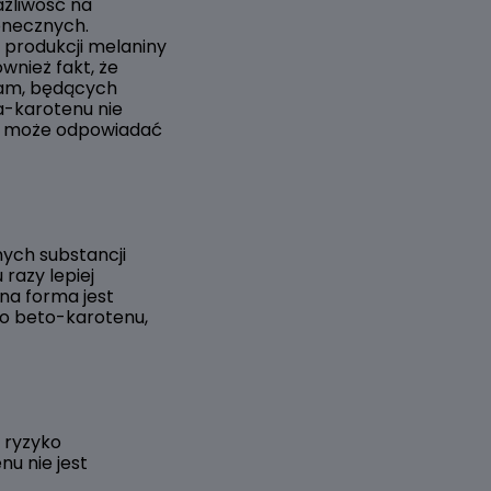
ażliwość na
łonecznych.
produkcji melaniny
wnież fakt, że
lam, będących
a-karotenu nie
ten może odpowiadać
ych substancji
razy lepiej
na forma jest
o beto-karotenu,
 ryzyko
u nie jest