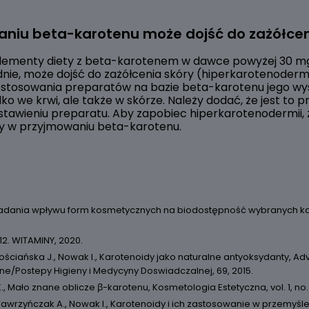
aniu beta-karotenu może dojść do zażółcen
suplementy diety z beta-karotenem w dawce powyżej 30 mg
nie, może dojść do zażółcenia skóry (hiperkarotenodermi
s stosowania preparatów na bazie beta-karotenu jego wy
ylko we krwi, ale także w skórze. Należy dodać, że jest to 
stawieniu preparatu. Aby zapobiec hiperkarotenodermii, z
y w przyjmowaniu beta-karotenu.
, Badania wpływu form kosmetycznych na biodostępność wybranych k
12. WITAMINY, 2020.
Gościańska J., Nowak I., Karotenoidy jako naturalne antyoksydanty, A
ne/Postepy Higieny i Medycyny Doswiadczalnej, 69, 2015.
, Mało znane oblicze β-karotenu, Kosmetologia Estetyczna, vol. 1, no. 
 Wawrzyńczak A., Nowak I., Karotenoidy i ich zastosowanie w przemy