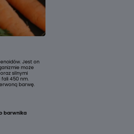
enoidów. Jest on
rganizmie może
oraz silnymi
fali 450 nm.
zerwoną barwę.
o barwnika