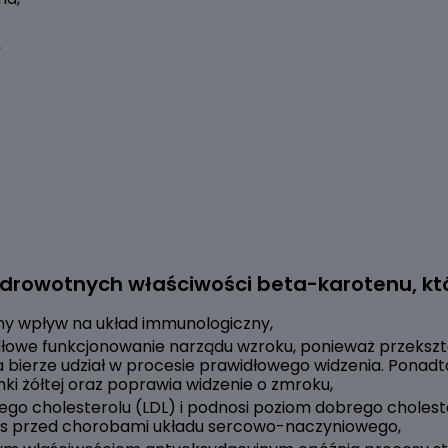
,
zdrowotnych właściwości beta-karotenu, któ
ny wpływ na układ immunologiczny,
łowe funkcjonowanie narządu wzroku, ponieważ przekszta
a bierze udział w procesie prawidłowego widzenia. Ponadt
ki żółtej oraz poprawia widzenie o zmroku,
ego cholesterolu (LDL) i podnosi poziom dobrego cholest
s przed chorobami układu sercowo-naczyniowego,