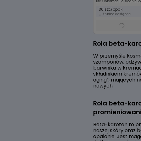
Brak informacji o średniej c
30 szt./opak
trudno dostępne
Item
1
Rola beta-kar
of
8
W przemyśle kosme
szamponów, odżywek
barwnika w kremach
składnikiem kremów
aging”, mających n
nowych.
Rola beta-kar
promieniowan
Beta-karoten to pr
naszej skóry oraz 
opalanie. Jest mag