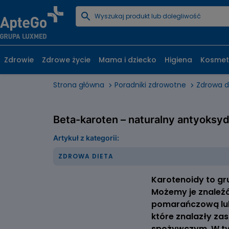
Zdrowie
Zdrowe życie
Mama i dziecko
Higiena
Kosmet
Strona główna
Poradniki zdrowotne
Zdrowa d
Beta-karoten – naturalny antyoksy
Artykuł z kategorii:
ZDROWA DIETA
Karotenoidy to gr
Możemy je znaleźć
pomarańczową lub
które znalazły z
spożywczym. W tym