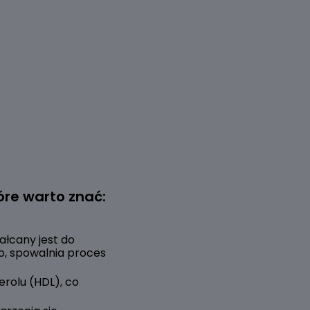
re warto znać:
łcany jest do
o, spowalnia proces
erolu (HDL), co