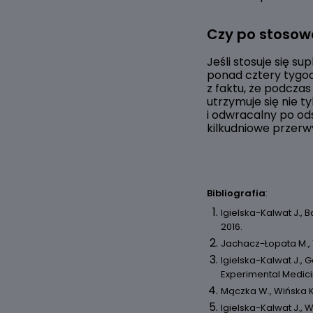
Czy po stosow
Jeśli stosuje się 
ponad cztery tygod
z faktu, że podcza
utrzymuje się nie t
i odwracalny po od
kilkudniowe przerw
Bibliografia
:
Igielska-Kalwat J.
2016.
Jachacz-Łopata M., 
Igielska-Kalwat J., 
Experimental Medici
Mączka W., Wińska K.
Igielska-Kalwat J.,