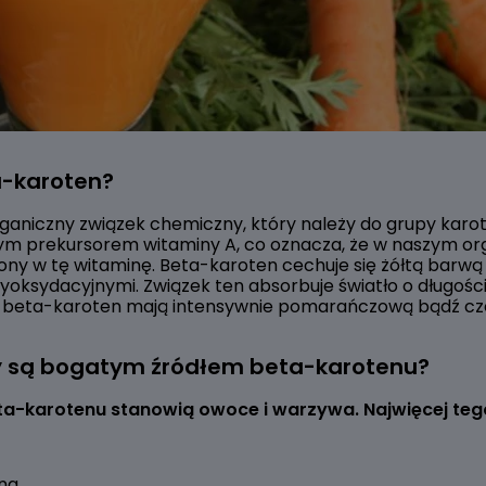
a-karoten?
ganiczny związek chemiczny, który należy do grupy karot
nym prekursorem witaminy A, co oznacza, że w naszym o
ony w tę witaminę. Beta-karoten cechuje się żółtą barwą 
oksydacyjnymi. Związek ten absorbuje światło o długości 
 beta-karoten mają intensywnie pomarańczową bądź c
y są bogatym źródłem beta-karotenu?
a-karotenu stanowią owoce i warzywa. Najwięcej teg
na,