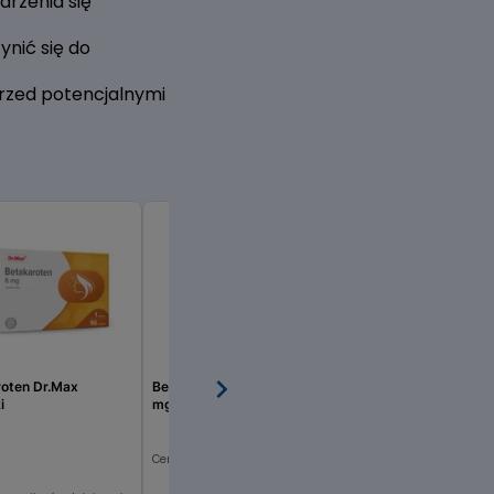
rzenia się
nić się do
zed potencjalnymi
roten Dr.Max
Beta-KarotenSun Forte 12
Swanson Beta karote
i
mg+6 mg+1002 µg tabletki
10000 IU kapsułki mi
od: 8,04 zł
Cena online: