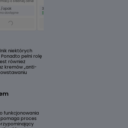
ormacji o średniej cenie
Brak informacji o średnie
t./opak
30 szt./opak
100 kapsułek
dno dostępne
dostępne online
trudno dostępne
nik niektórych
Ponadto pełni rolę
est również
az kremów „anti-
 powstawaniu
iem
go funkcjonowania
 wspomaga proces
 przypominający