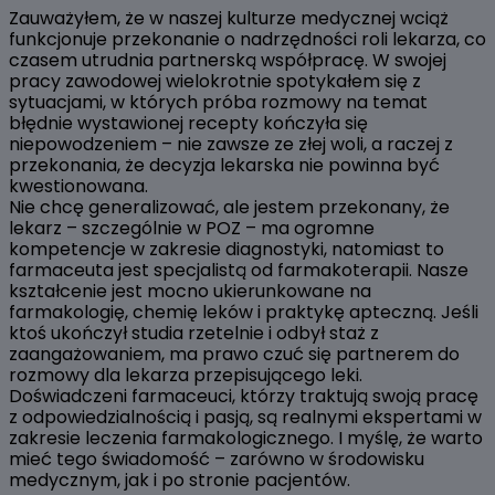
Zauważyłem, że w naszej kulturze medycznej wciąż
funkcjonuje przekonanie o nadrzędności roli lekarza, co
czasem utrudnia partnerską współpracę. W swojej
pracy zawodowej wielokrotnie spotykałem się z
sytuacjami, w których próba rozmowy na temat
błędnie wystawionej recepty kończyła się
niepowodzeniem – nie zawsze ze złej woli, a raczej z
przekonania, że decyzja lekarska nie powinna być
kwestionowana.
Nie chcę generalizować, ale jestem przekonany, że
lekarz – szczególnie w POZ – ma ogromne
kompetencje w zakresie diagnostyki, natomiast to
farmaceuta jest specjalistą od farmakoterapii. Nasze
kształcenie jest mocno ukierunkowane na
farmakologię, chemię leków i praktykę apteczną. Jeśli
ktoś ukończył studia rzetelnie i odbył staż z
zaangażowaniem, ma prawo czuć się partnerem do
rozmowy dla lekarza przepisującego leki.
Doświadczeni farmaceuci, którzy traktują swoją pracę
z odpowiedzialnością i pasją, są realnymi ekspertami w
zakresie leczenia farmakologicznego. I myślę, że warto
mieć tego świadomość – zarówno w środowisku
medycznym, jak i po stronie pacjentów.