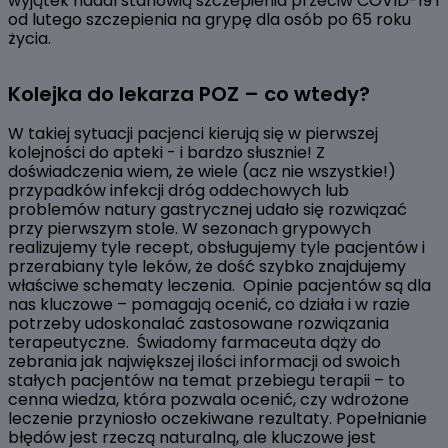
wyjątek nadal stanowią szczepienia przeciw COVID-19 i
od lutego szczepienia na grypę dla osób po 65 roku
życia.
Kolejka do lekarza POZ – co wtedy?
W takiej sytuacji pacjenci kierują się w pierwszej
kolejności do apteki - i bardzo słusznie! Z
doświadczenia wiem, że wiele (acz nie wszystkie!)
przypadków infekcji dróg oddechowych lub
problemów natury gastrycznej udało się rozwiązać
przy pierwszym stole. W sezonach grypowych
realizujemy tyle recept, obsługujemy tyle pacjentów i
przerabiany tyle leków, że dość szybko znajdujemy
właściwe schematy leczenia. Opinie pacjentów są dla
nas kluczowe – pomagają ocenić, co działa i w razie
potrzeby udoskonalać zastosowane rozwiązania
terapeutyczne. Świadomy farmaceuta dąży do
zebrania jak największej ilości informacji od swoich
stałych pacjentów na temat przebiegu terapii – to
cenna wiedza, która pozwala ocenić, czy wdrożone
leczenie przyniosło oczekiwane rezultaty. Popełnianie
błędów jest rzeczą naturalną, ale kluczowe jest