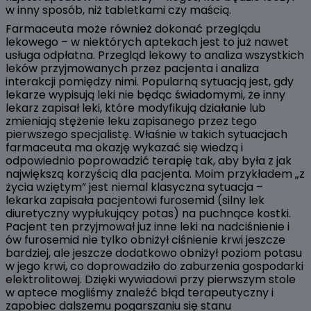
w inny sposób, niż tabletkami czy maścią.
Farmaceuta może również dokonać przeglądu
lekowego – w niektórych aptekach jest to już nawet
usługa odpłatna. Przegląd lekowy to analiza wszystkich
leków przyjmowanych przez pacjenta i analiza
interakcji pomiędzy nimi. Popularną sytuacją jest, gdy
lekarze wypisują leki nie będąc świadomymi, że inny
lekarz zapisał leki, które modyfikują działanie lub
zmieniają stężenie leku zapisanego przez tego
pierwszego specjalistę. Właśnie w takich sytuacjach
farmaceuta ma okazję wykazać się wiedzą i
odpowiednio poprowadzić terapię tak, aby była z jak
największą korzyścią dla pacjenta. Moim przykładem „z
życia wziętym” jest niemal klasyczna sytuacja –
lekarka zapisała pacjentowi furosemid (silny lek
diuretyczny wypłukujący potas) na puchnące kostki.
Pacjent ten przyjmował już inne leki na nadciśnienie i
ów furosemid nie tylko obniżył ciśnienie krwi jeszcze
bardziej, ale jeszcze dodatkowo obniżył poziom potasu
w jego krwi, co doprowadziło do zaburzenia gospodarki
elektrolitowej. Dzięki wywiadowi przy pierwszym stole
w aptece mogliśmy znaleźć błąd terapeutyczny i
zapobiec dalszemu pogarszaniu się stanu