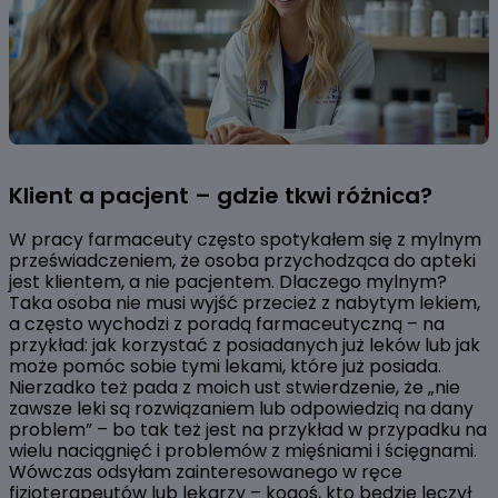
Klient a pacjent – gdzie tkwi różnica?
W pracy farmaceuty często spotykałem się z mylnym
przeświadczeniem, że osoba przychodząca do apteki
jest klientem, a nie pacjentem. Dlaczego mylnym?
Taka osoba nie musi wyjść przecież z nabytym lekiem,
a często wychodzi z poradą farmaceutyczną – na
przykład: jak korzystać z posiadanych już leków lub jak
może pomóc sobie tymi lekami, które już posiada.
Nierzadko też pada z moich ust stwierdzenie, że „nie
zawsze leki są rozwiązaniem lub odpowiedzią na dany
problem” – bo tak też jest na przykład w przypadku na
wielu naciągnięć i problemów z mięśniami i ścięgnami.
Wówczas odsyłam zainteresowanego w ręce
fizjoterapeutów lub lekarzy – kogoś, kto będzie leczył