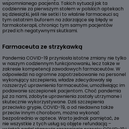
wspomnianego pacjenta. Takich sytuacji jak ta
codziennie za pierwszym stołem w polskich aptekach
są dziesiątki, jeśli nie setki i to właśnie farmaceuci są
tym ostatnim buforem na zdarzające się błędy w
farmakoterapii, chroniąc tym samym pacjentów
przed ich negatywnymi skutkami.
Farmaceuta ze strzykawką
Pandemia COVID-19 przyniosła istotne zmiany nie tylko
w naszym codziennym funkcjonowaniu, lecz także w
zakresie kompetencji zawodowych farmaceutów. W
odpowiedzi na ogromne zapotrzebowanie na personel
wykonujący szczepienia, władze zdecydowały się
rozszerzyć uprawnienia farmaceutów, umożliwiając im
podawanie szczepionek pacjentom. Choć pandemia
już za nami, zdobyte uprawnienia zostały utrzymane i
skutecznie wykorzystywane. Dziś szczepienia
przeciwko grypie, COVID-19, a od niedawna także
przeciw innym chorobom, można wykonać
bezpośrednio w aptece. Warto jednak pamiętać, że
nie wszystkie z tych usług są objęte refundacją –