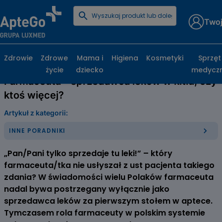
Twoj
Strona główna
Poradniki zdrowotne
Inne poradniki
Farmaceuta – sprzedawca leków w kitlu, czy ktoś więcej?
Zdrowie
Zdrowe
Mama i
Higiena
Kosmetyki
Sprzęt
życie
dziecko
medycz
Farmaceuta – sprzedawca leków w kitlu, czy
ktoś więcej?
Artykuł z kategorii:
INNE PORADNIKI
„Pan/Pani tylko sprzedaje tu leki!” – który
farmaceuta/tka nie usłyszał z ust pacjenta takiego
zdania? W świadomości wielu Polaków farmaceuta
nadal bywa postrzegany wyłącznie jako
sprzedawca leków za pierwszym stołem w aptece.
Tymczasem rola farmaceuty w polskim systemie