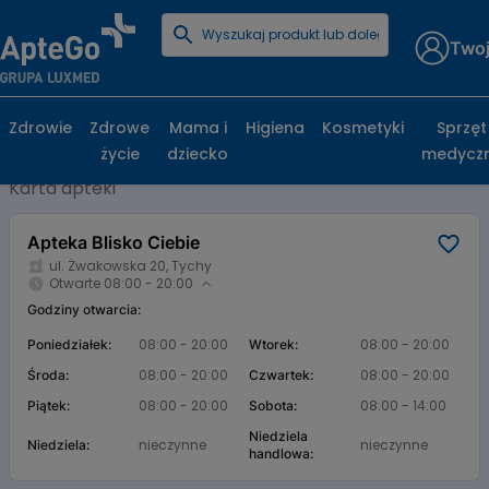
Twoj
Strona główna
Baza aptek
Apteka Blisko Ciebie
Apteka Blisko Ciebie, ul. Żwakowska 20,
Zdrowie
Zdrowe
Mama i
Higiena
Kosmetyki
Sprzęt
Tychy
życie
dziecko
medycz
Karta apteki
Apteka Blisko Ciebie
ul. Żwakowska 20, Tychy
Otwarte 08:00 - 20:00
Godziny otwarcia:
08:00 - 20:00
08:00 - 20:00
Poniedziałek:
Wtorek:
08:00 - 20:00
08:00 - 20:00
Środa:
Czwartek:
08:00 - 20:00
08:00 - 14:00
Piątek:
Sobota:
Niedziela
nieczynne
nieczynne
Niedziela:
handlowa: