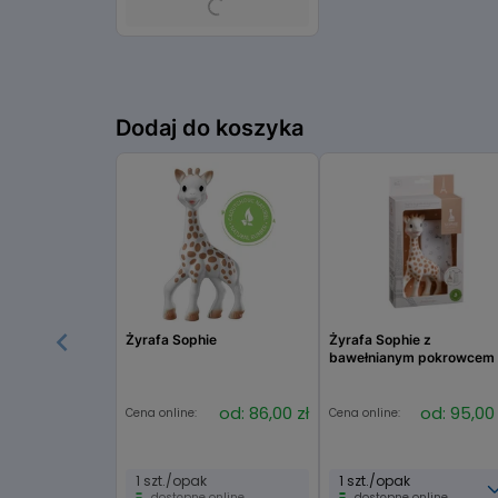
Dodaj do koszyka
Żyrafa Sophie
Żyrafa Sophie z
bawełnianym pokrowcem
od: 86,00 zł
od: 95,00 
Cena online:
Cena online:
1 szt./opak
1 szt./opak
dostępne online
dostępne online