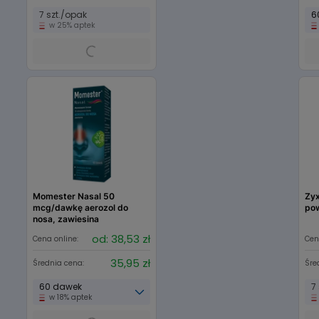
7 szt./opak
6
w 25% aptek
Momester Nasal 50
Zyx
mcg/dawkę aerozol do
po
nosa, zawiesina
od: 38,53 zł
Cena online:
Cen
35,95 zł
Średnia cena:
Śre
60 dawek
7
w 18% aptek