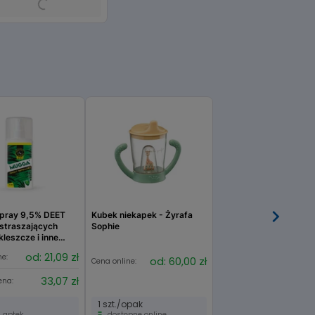
pray 9,5% DEET
Kubek niekapek - Żyrafa
straszających
Sophie
kleszcze i inne
od: 21,09 zł
ne:
od: 60,00 zł
Cena online:
33,07 zł
ena:
1 szt./opak
 aptek
dostępne online