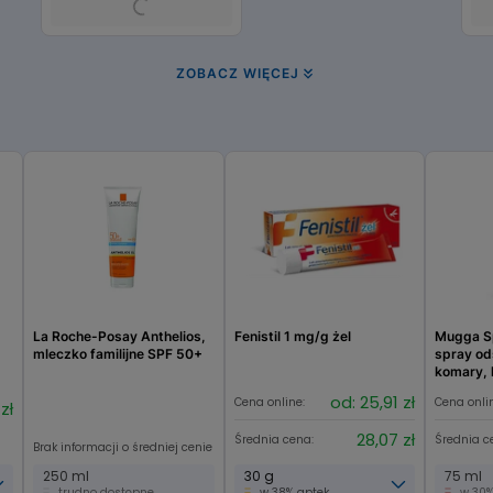
ZOBACZ WIĘCEJ
La Roche-Posay Anthelios,
Fenistil 1 mg/g żel
Mugga S
mleczko familijne SPF 50+
spray od
komary, 
insekty
od: 25,91 zł
Cena online:
Cena onli
zł
28,07 zł
Średnia cena:
Średnia c
Brak informacji o średniej cenie
250 ml
30 g
75 ml
trudno dostępne
w 38% aptek
w 30%