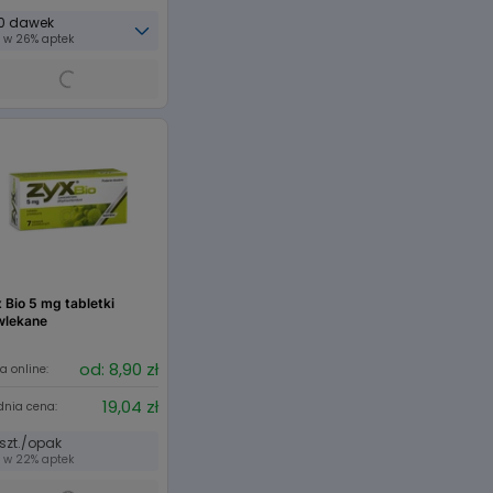
0 dawek
w 26% aptek
 Bio 5 mg tabletki
wlekane
od: 8,90 zł
a online:
19,04 zł
dnia cena:
 szt./opak
w 22% aptek