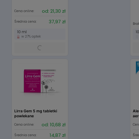
od: 21,30 zł
Cena online:
37,97 zł
Średnia cena:
Brak
10 ml
1
w 27% aptek
Lirra Gem 5 mg tabletki
Ale
powlekane
aer
od: 10,68 zł
Cena online:
Cen
14,87 zł
Średnia cena:
Śre