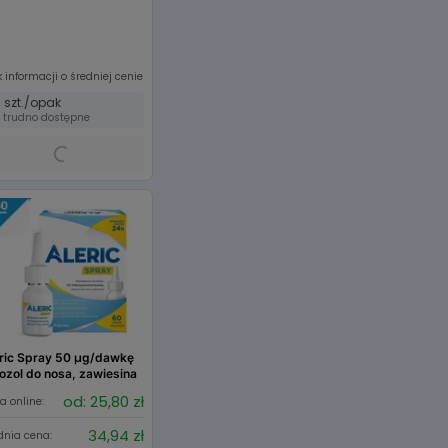
 informacji o średniej cenie
0 szt./opak
trudno dostępne
ric Spray 50 µg/dawkę
ozol do nosa, zawiesina
od: 25,80 zł
a online:
34,94 zł
dnia cena: