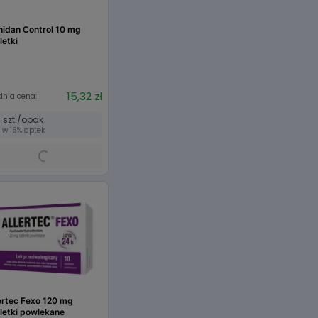
nidan Control 10 mg
letki
15,32 zł
dnia cena:
0 szt./opak
w 16% aptek
ertec Fexo 120 mg
letki powlekane