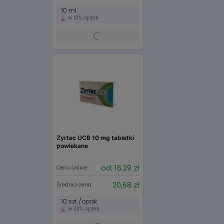
10 ml
w 10% aptek
Zyrtec UCB 10 mg tabletki
powlekane
od: 16,29 zł
Cena online:
20,68 zł
Średnia cena:
10 szt./opak
w 33% aptek