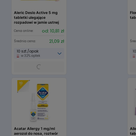
Aleric Deslo Active 5 mg
Flo
tabletki ulegające
tab
rozpadowi w jamie ustnej
od: 10,81 zł
Cena online:
21,09 zł
Średnia cena:
Śre
10 szt./opak
1
w 32% aptek
Acatar Allergy 1 mg/ml
All
aerozol do nosa, roztwór
tab