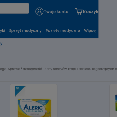
Koszyk
Twoje konto
yki
Sprzęt medyczny
Pakiety medyczne
Więcej
ny
ego. Sprawdź dostępność i ceny sprayów, kropli i tabletek łagodzących ob