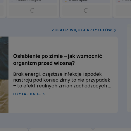
ZOBACZ WIĘCEJ ARTYKUŁÓW
Osłabienie po zimie – jak wzmocnić
organizm przed wiosną?
Brak energii, częstsze infekcje i spadek
nastroju pod koniec zimy to nie przypadek
– to efekt realnych zmian zachodzących w
organizmie. Sprawdź, jak w oparciu o
CZYTAJ DALEJ
wiedzę medyczną skutecznie wzmocnić
odporność, uzupełnić niedobory i odzyskać
energię na wiosnę.
zm przed wiosną?