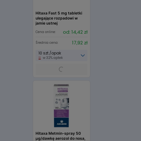
Hitaxa Fast 5 mg tabletki
ulegające rozpadowi w
jamie ustnej
od: 14,42 zł
Cena online:
17,92 zł
Średnia cena:
10 szt./opak
w 32% aptek
Hitaxa Metmin-spray 50
µg/dawkę aerozol do nosa,