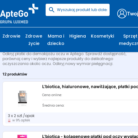
Twoj
Strona główna
Kosmetyki
Oczy
Płatki
Zdrowie
Zdrowe
Mama i
Higiena
Kosmetyki
Sprzęt
życie
dziecko
medycz
Platki do demakijażu Oczu
Odkryj płatki do demakijażu oczu w Aptego. Sprawdź dostępność,
porównaj ceny i wybierz najlepsze produkty do delikatnego
oczyszczania okolic oczu. Odkryj nowy wymiar pielęgnacji.
12 produktów
L'biotica, hialuronowe, nawilżające, płatki po
Cena online:
Średnia cena:
3 x 2 szt./opak
w 9% aptek
L'biotica - kolagenowe płatki pod oczy wygł