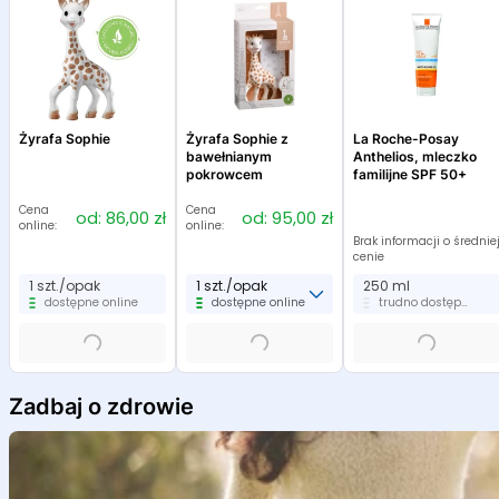
Żyrafa Sophie
Żyrafa Sophie z
La Roche-Posay
bawełnianym
Anthelios, mleczko
pokrowcem
familijne SPF 50+
Cena
Cena
od: 86,00 zł
od: 95,00 zł
online:
online:
Brak informacji o średnie
cenie
1 szt./opak
1 szt./opak
250 ml
dostępne online
dostępne online
trudno dostępne
Item
1
Zadbaj o zdrowie
of
6