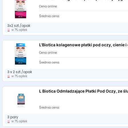
Cena online:
Średnia cena:
3x2 szt./opak
w 7% aptek
L'Biotica kolagenowe płatki pod oczy, cienie i
Cena online:
Średnia cena:
3 x 2 szt./opak
w 7% aptek
L Biotica Odmładzające Płatki Pod Oczy, ze ś
Średnia cena:
3 pary
w 7% aptek