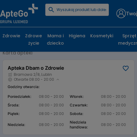
Twoj
Strona główna
Baza aptek
Apteka Dbam o Zdrowie
Apteka Dbam o Zdrowie, Bramowa 2/8,
Zdrowie
Zdrowe
Mama i
Higiena
Kosmetyki
Sprzęt
Lublin
życie
dziecko
medycz
Karta apteki
Apteka Dbam o Zdrowie
Bramowa 2/8, Lublin
Otwarte 08:00 - 20:00
Godziny otwarcia:
08:00 - 20:00
08:00 - 20:00
Poniedziałek:
Wtorek:
08:00 - 20:00
08:00 - 20:00
Środa:
Czwartek:
08:00 - 20:00
08:00 - 20:00
Piątek:
Sobota:
Niedziela
08:00 - 20:00
08:00 - 20:00
Niedziela:
handlowa: