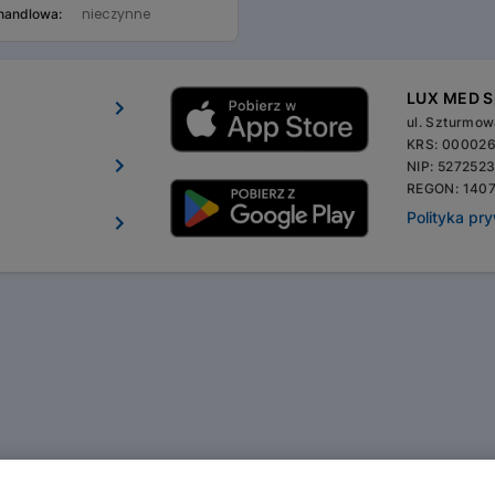
nieczynne
 handlowa:
LUX MED Sp
ul. Szturmo
KRS: 00002
NIP: 527252
REGON: 140
Polityka pr