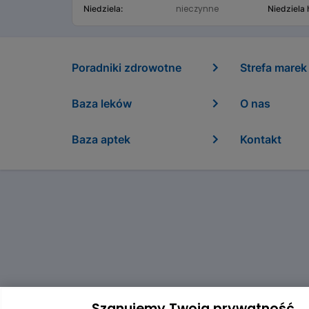
nieczynne
Niedziela:
Niedziela
Poradniki zdrowotne
Strefa marek
Baza leków
O nas
Baza aptek
Kontakt
Szanujemy Twoją prywatność