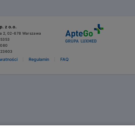
. z o.o.
wa 2, 02-678 Warszawa
65353
3080
723603
|
|
ywatności
Regulamin
FAQ