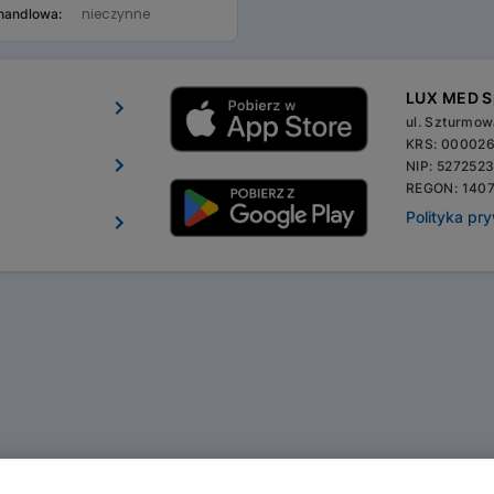
nieczynne
 handlowa:
LUX MED Sp
ul. Szturmo
KRS: 00002
NIP: 527252
REGON: 140
Polityka pr