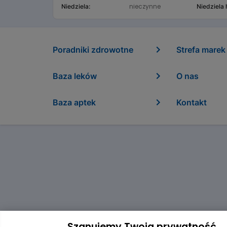
nieczynne
Niedziela:
Niedziela
Poradniki zdrowotne
Strefa marek
Baza leków
O nas
Baza aptek
Kontakt
Szanujemy Twoją prywatność