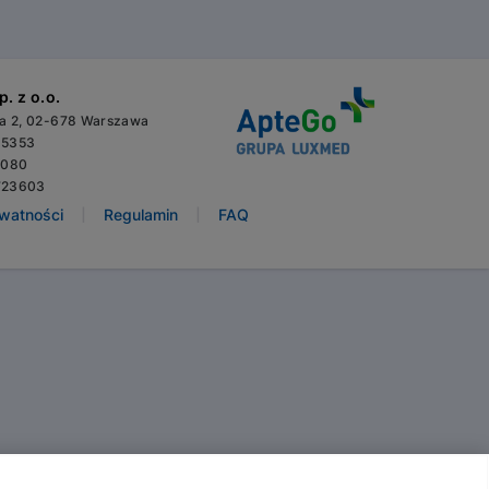
. z o.o.
wa 2, 02-678 Warszawa
65353
3080
723603
|
|
ywatności
Regulamin
FAQ