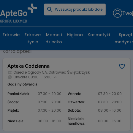
Twoj
Strona główna
Baza aptek
Apteka Codzienna
Apteka Codzienna, Osiedle Ogrody 5A,
Zdrowie
Zdrowe
Mama i
Higiena
Kosmetyki
Sprzęt
Ostrowiec Świętokrzyski
życie
dziecko
medycz
Karta apteki
Apteka Codzienna
Osiedle Ogrody 5A, Ostrowiec Świętokrzyski
Otwarte 08:00 - 16:00
Godziny otwarcia:
07:30 - 20:00
07:30 - 20:00
Poniedziałek:
Wtorek:
07:30 - 20:00
07:30 - 20:00
Środa:
Czwartek:
07:30 - 20:00
08:00 - 16:00
Piątek:
Sobota:
Niedziela
08:00 - 16:00
08:00 - 16:00
Niedziela:
handlowa: