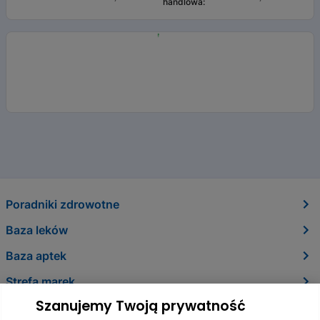
handlowa:
Poradniki zdrowotne
Baza leków
Baza aptek
Strefa marek
Szanujemy Twoją prywatność
O nas