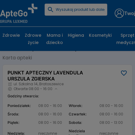
Twoj
Strona główna
Baza aptek
PUNKT APTECZNY LAVENDULA URSZULA ZGIERSKA
Zdrowie
Zdrowe
Mama i
Higiena
Kosmetyki
Sprzęt
PUNKT APTECZNY LAVENDULA URSZULA
życie
dziecko
medycz
ZGIERSKA, ul. Szkolna 14, Bratoszewice
Karta apteki
PUNKT APTECZNY LAVENDULA
URSZULA ZGIERSKA
ul. Szkolna 14, Bratoszewice
Otwarte 08:00 - 16:00
Godziny otwarcia:
08:00 - 16:00
08:00 - 16:00
Poniedziałek:
Wtorek:
08:00 - 16:00
08:00 - 16:00
Środa:
Czwartek:
08:00 - 16:00
08:00 - 13:00
Piątek:
Sobota:
Niedziela
nieczynne
nieczynne
Niedziela: