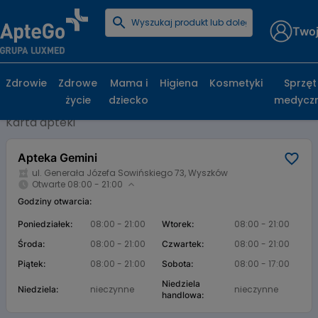
Twoj
Strona główna
Baza aptek
Apteka Gemini
Apteka Gemini, ul. Generała Józefa
Zdrowie
Zdrowe
Mama i
Higiena
Kosmetyki
Sprzęt
Sowińskiego 73, Wyszków
życie
dziecko
medycz
Karta apteki
Apteka Gemini
ul. Generała Józefa Sowińskiego 73, Wyszków
Otwarte 08:00 - 21:00
Godziny otwarcia:
08:00 - 21:00
08:00 - 21:00
Poniedziałek:
Wtorek:
08:00 - 21:00
08:00 - 21:00
Środa:
Czwartek:
08:00 - 21:00
08:00 - 17:00
Piątek:
Sobota:
Niedziela
nieczynne
nieczynne
Niedziela:
handlowa: