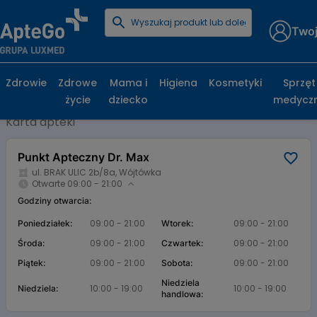
Twoj
Strona główna
Baza aptek
Punkt Apteczny Dr. Max
Punkt Apteczny Dr. Max , ul. BRAK ULIC
Zdrowie
Zdrowe
Mama i
Higiena
Kosmetyki
Sprzęt
2b/8a, Wójtówka
życie
dziecko
medycz
Karta apteki
Punkt Apteczny Dr. Max
ul. BRAK ULIC 2b/8a, Wójtówka
Otwarte 09:00 - 21:00
Godziny otwarcia:
09:00 - 21:00
09:00 - 21:00
Poniedziałek:
Wtorek:
09:00 - 21:00
09:00 - 21:00
Środa:
Czwartek:
09:00 - 21:00
09:00 - 21:00
Piątek:
Sobota:
Niedziela
10:00 - 19:00
10:00 - 19:00
Niedziela:
handlowa: