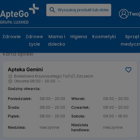
Twoj
Strona główna
Baza aptek
Apteka Gemini
Apteka Gemini, Bolesława Krzywoustego
Zdrowie
Zdrowe
Mama i
Higiena
Kosmetyki
Sprzęt
7a/U/1, Szczecin
życie
dziecko
medycz
Karta apteki
Apteka Gemini
Bolesława Krzywoustego 7a/U/1, Szczecin
Otwarte 08:00 - 20:00
Godziny otwarcia:
08:00 - 20:00
08:00 - 20:00
Poniedziałek:
Wtorek:
08:00 - 20:00
08:00 - 20:00
Środa:
Czwartek:
08:00 - 20:00
09:00 - 18:00
Piątek:
Sobota:
Niedziela
nieczynne
nieczynne
Niedziela:
handlowa: