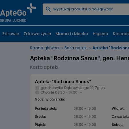
Zdrowie
Zdrowe życie
Mama i dziecko
Higiena
Kosmet
Strona główna
Baza aptek
Apteka "Rodzinn
Apteka "Rodzinna Sanus", gen. Hen
Karta apteki
Apteka "Rodzinna Sanus"
gen. Henryka Dąbrowskiego 19, Zgierz
Otwarte 08:30 - 14:00
Godziny otwarcia:
08:00 - 19:00
Poniedziałek:
Wtorek:
08:00 - 19:00
Środa:
Czwartek:
08:00 - 19:00
Piątek:
Sobota: