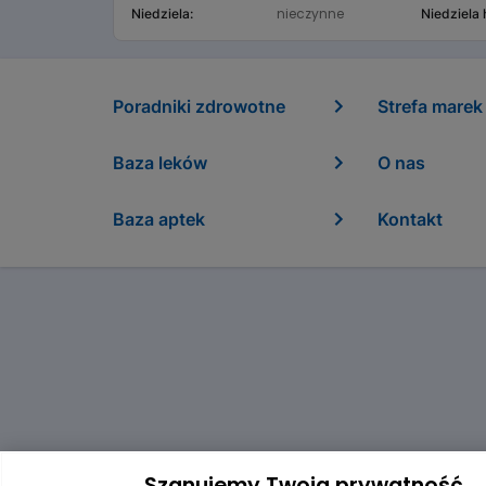
nieczynne
Niedziela:
Niedziela
Poradniki zdrowotne
Strefa marek
Baza leków
O nas
Baza aptek
Kontakt
Szanujemy Twoją prywatność