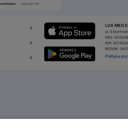
nieczynne
 handlowa:
LUX MED Sp
ul. Szturmo
KRS: 00002
NIP: 527252
REGON: 140
Polityka pr