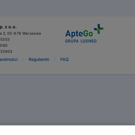
. z o.o.
wa 2, 02-678 Warszawa
65353
3080
723603
|
|
ywatności
Regulamin
FAQ