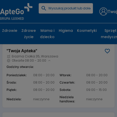
Twoj
Strona główna
Baza aptek
"Twoja Apteka"
"Twoja Apteka", Erazma Ciołka 35, Warszawa
Zdrowie
Zdrowe
Mama i
Higiena
Kosmetyki
Sprzęt
życie
dziecko
medycz
Karta apteki
"Twoja Apteka"
Erazma Ciołka 35, Warszawa
Otwarte 08:00 - 20:00
Godziny otwarcia:
08:00 - 20:00
08:00 - 20:00
Poniedziałek:
Wtorek:
08:00 - 20:00
08:00 - 20:00
Środa:
Czwartek:
08:00 - 20:00
09:00 - 15:00
Piątek:
Sobota:
Niedziela
nieczynne
nieczynne
Niedziela:
handlowa: