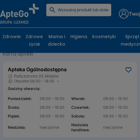
Twoj
Strona główna
Baza aptek
Apteka Ogólnodostępna
Apteka Ogólnodostępna, Partyzancka 20,
Zdrowie
Zdrowe
Mama i
Higiena
Kosmetyki
Sprzęt
Milejów
życie
dziecko
medycz
Karta apteki
Apteka Ogólnodostępna
Partyzancka 20, Milejów
Otwarte 08:00 - 19:00
Godziny otwarcia:
08:00 - 19:00
08:00 - 19:00
Poniedziałek:
Wtorek:
08:00 - 19:00
08:00 - 19:00
Środa:
Czwartek:
08:00 - 19:00
09:00 - 15:00
Piątek:
Sobota:
Niedziela
nieczynne
nieczynne
Niedziela:
handlowa: