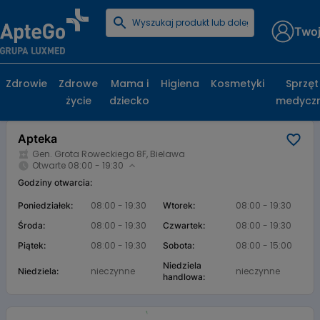
Twoj
Strona główna
Baza aptek
Apteka
Apteka, Gen. Grota Roweckiego 8F, Bielawa
Zdrowie
Zdrowe
Mama i
Higiena
Kosmetyki
Sprzęt
życie
dziecko
medycz
Karta apteki
Apteka
Gen. Grota Roweckiego 8F, Bielawa
Otwarte 08:00 - 19:30
Godziny otwarcia:
08:00 - 19:30
08:00 - 19:30
Poniedziałek:
Wtorek:
08:00 - 19:30
08:00 - 19:30
Środa:
Czwartek:
08:00 - 19:30
08:00 - 15:00
Piątek:
Sobota:
Niedziela
nieczynne
nieczynne
Niedziela:
handlowa: