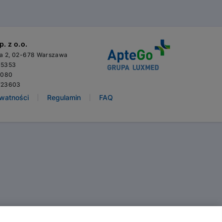
. z o.o.
wa 2, 02-678 Warszawa
65353
3080
723603
|
|
ywatności
Regulamin
FAQ