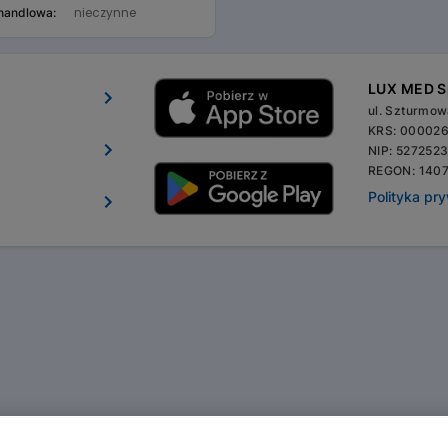
nieczynne
 handlowa:
LUX MED Sp
ul. Szturmo
KRS: 00002
NIP: 527252
REGON: 140
Polityka pr