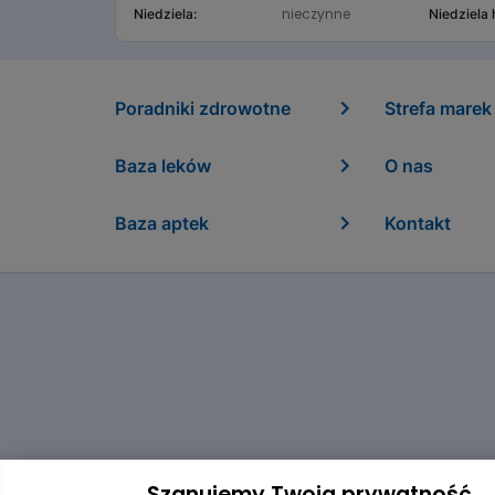
nieczynne
Niedziela:
Niedziela
Poradniki zdrowotne
Strefa marek
Baza leków
O nas
Baza aptek
Kontakt
Szanujemy Twoją prywatność