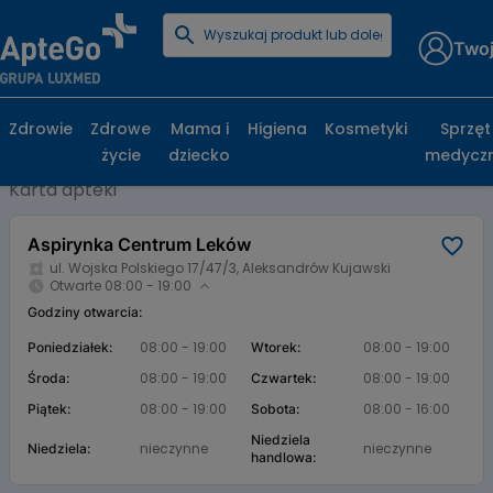
Twoj
Strona główna
Baza aptek
Aspirynka Centrum Leków
Aspirynka Centrum Leków, ul. Wojska
Zdrowie
Zdrowe
Mama i
Higiena
Kosmetyki
Sprzęt
Polskiego 17/47/3, Aleksandrów Kujawski
życie
dziecko
medycz
Karta apteki
Aspirynka Centrum Leków
ul. Wojska Polskiego 17/47/3, Aleksandrów Kujawski
Otwarte 08:00 - 19:00
Godziny otwarcia:
08:00 - 19:00
08:00 - 19:00
Poniedziałek:
Wtorek:
08:00 - 19:00
08:00 - 19:00
Środa:
Czwartek:
08:00 - 19:00
08:00 - 16:00
Piątek:
Sobota:
Niedziela
nieczynne
nieczynne
Niedziela:
handlowa: