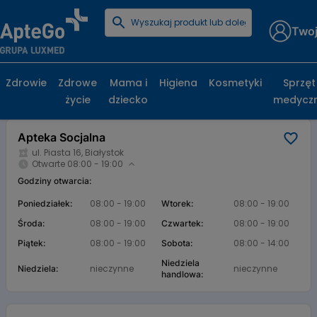
Twoj
Strona główna
Baza aptek
Apteka Socjalna
Apteka Socjalna, ul. Piasta 16, Białystok
Zdrowie
Zdrowe
Mama i
Higiena
Kosmetyki
Sprzęt
życie
dziecko
medycz
Karta apteki
Apteka Socjalna
ul. Piasta 16, Białystok
Otwarte 08:00 - 19:00
Godziny otwarcia:
08:00 - 19:00
08:00 - 19:00
Poniedziałek:
Wtorek:
08:00 - 19:00
08:00 - 19:00
Środa:
Czwartek:
08:00 - 19:00
08:00 - 14:00
Piątek:
Sobota:
Niedziela
nieczynne
nieczynne
Niedziela:
handlowa: