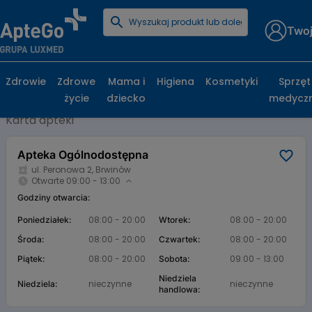
Twoj
Strona główna
Baza aptek
Apteka Ogólnodostępna
Apteka Ogólnodostępna, ul. Peronowa 2,
Zdrowie
Zdrowe
Mama i
Higiena
Kosmetyki
Sprzęt
Brwinów
życie
dziecko
medycz
Karta apteki
Apteka Ogólnodostępna
ul. Peronowa 2, Brwinów
Otwarte 09:00 - 13:00
Godziny otwarcia:
08:00 - 20:00
08:00 - 20:00
Poniedziałek:
Wtorek:
08:00 - 20:00
08:00 - 20:00
Środa:
Czwartek:
08:00 - 20:00
09:00 - 13:00
Piątek:
Sobota:
Niedziela
nieczynne
nieczynne
Niedziela:
handlowa: