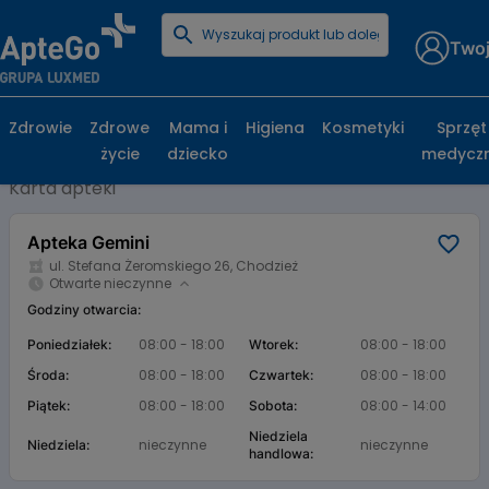
Twoj
Strona główna
Baza aptek
Apteka Gemini
Apteka Gemini, ul. Stefana Żeromskiego 26,
Zdrowie
Zdrowe
Mama i
Higiena
Kosmetyki
Sprzęt
Chodzież
życie
dziecko
medycz
Karta apteki
Apteka Gemini
ul. Stefana Żeromskiego 26, Chodzież
Otwarte nieczynne
Godziny otwarcia:
08:00 - 18:00
08:00 - 18:00
Poniedziałek:
Wtorek:
08:00 - 18:00
08:00 - 18:00
Środa:
Czwartek:
08:00 - 18:00
08:00 - 14:00
Piątek:
Sobota:
Niedziela
nieczynne
nieczynne
Niedziela:
handlowa: