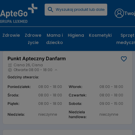
Twoj
Strona główna
Baza aptek
Punkt Apteczny Danfarm
Punkt Apteczny Danfarm, Cisna 26, Cisna
Zdrowie
Zdrowe
Mama i
Higiena
Kosmetyki
Sprzęt
życie
dziecko
medycz
Karta apteki
Punkt Apteczny Danfarm
Cisna 26, Cisna
Otwarte 08:00 - 18:00
Godziny otwarcia:
08:00 - 18:00
08:00 - 18:00
Poniedziałek:
Wtorek:
08:00 - 18:00
08:00 - 18:00
Środa:
Czwartek:
08:00 - 18:00
09:00 - 15:00
Piątek:
Sobota:
Niedziela
nieczynne
nieczynne
Niedziela:
handlowa: