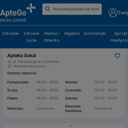
Twoj
Strona główna
Baza aptek
Apteka Sokal
Apteka Sokal, ul. Sikorskiego 4, Czarnków
Zdrowie
Zdrowe
Mama i
Higiena
Kosmetyki
Sprzęt
życie
dziecko
medycz
Karta apteki
Apteka Sokal
ul. Sikorskiego 4, Czarnków
Otwarte nieczynne
Godziny otwarcia:
08:00 - 18:00
08:00 - 18:00
Poniedziałek:
Wtorek:
08:00 - 18:00
08:00 - 18:00
Środa:
Czwartek:
08:00 - 18:00
08:00 - 14:00
Piątek:
Sobota:
Niedziela
nieczynne
nieczynne
Niedziela:
handlowa: