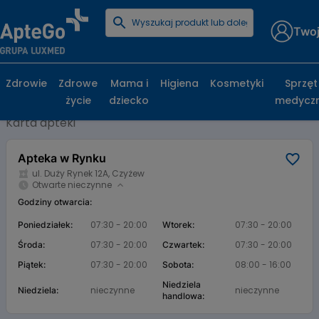
Twoj
Strona główna
Baza aptek
Apteka w Rynku
Apteka w Rynku, ul. Duży Rynek 12A,
Zdrowie
Zdrowe
Mama i
Higiena
Kosmetyki
Sprzęt
Czyżew
życie
dziecko
medycz
Karta apteki
Apteka w Rynku
ul. Duży Rynek 12A, Czyżew
Otwarte nieczynne
Godziny otwarcia:
07:30 - 20:00
07:30 - 20:00
Poniedziałek:
Wtorek:
07:30 - 20:00
07:30 - 20:00
Środa:
Czwartek:
07:30 - 20:00
08:00 - 16:00
Piątek:
Sobota:
Niedziela
nieczynne
nieczynne
Niedziela:
handlowa: