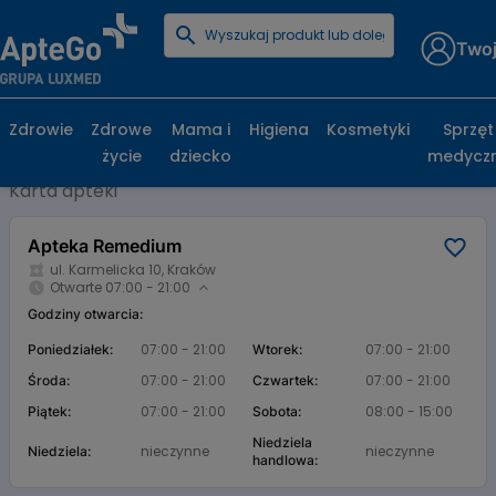
Twoj
Strona główna
Baza aptek
Apteka Remedium
Apteka Remedium, ul. Karmelicka 10,
Zdrowie
Zdrowe
Mama i
Higiena
Kosmetyki
Sprzęt
Kraków
życie
dziecko
medycz
Karta apteki
Apteka Remedium
ul. Karmelicka 10, Kraków
Otwarte 07:00 - 21:00
Godziny otwarcia:
07:00 - 21:00
07:00 - 21:00
Poniedziałek:
Wtorek:
07:00 - 21:00
07:00 - 21:00
Środa:
Czwartek:
07:00 - 21:00
08:00 - 15:00
Piątek:
Sobota:
Niedziela
nieczynne
nieczynne
Niedziela:
handlowa: