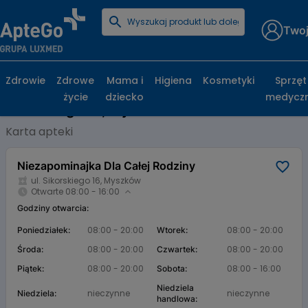
Twoj
Strona główna
Baza aptek
Niezapominajka Dla Całej Rodziny
Zdrowie
Zdrowe
Mama i
Higiena
Kosmetyki
Sprzęt
Niezapominajka Dla Całej Rodziny, ul.
życie
dziecko
medycz
Sikorskiego 16, Myszków
Karta apteki
Niezapominajka Dla Całej Rodziny
ul. Sikorskiego 16, Myszków
Otwarte 08:00 - 16:00
Godziny otwarcia:
08:00 - 20:00
08:00 - 20:00
Poniedziałek:
Wtorek:
08:00 - 20:00
08:00 - 20:00
Środa:
Czwartek:
08:00 - 20:00
08:00 - 16:00
Piątek:
Sobota:
Niedziela
nieczynne
nieczynne
Niedziela:
handlowa: