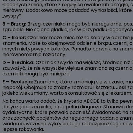
łagodnych zmian, które z reguły są owalne lub okrągłe, c
nierówny. Dodatkowo może posiadać wyniosłości, które
„wyspy”.
B – Brzeg:
Brzegi czerniaka mogą być nieregularne, pos
zgrubiałe. Nie są one gładkie, jak w przypadku łagodnyc
C – Kolor:
Czerniak może mieć różne kolory w obrębie 
znamienia. Może to obejmować odcienie brązu, czerni, c
innych nietypowych kolorów. Ponadto barwnik na znam
nierównomiernie rozłożony.
D – Średnica:
Czerniak zwykle ma większą średnicę niż 
zauważyć, że nie wszystkie większe znamiona są czernia
czerniaki mogą być mniejsze.
E – Ewolucja:
Znamiona, które zmieniają się w czasie, m
niepokój. Obejmuje to zmiany rozmiaru i kształtu. Jeśli 
jakiekolwiek zmiany, warto skonsultować się z lekarzem.
Na końcu warto dodać, że kryteria ABCDE to tylko pew
dotyczące czerniaka, a nie pełna diagnoza. Stanowią do
dydaktyczne, które pozwala podnieść świadomość na t
oraz zachęcić pacjentów do regularnego badania znami
wiadomo, wczesne wykrycie tego niebezpiecznego now
lepsze rokowania.