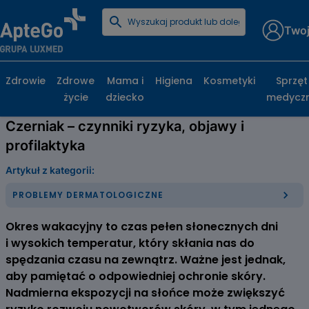
Twoj
Strona główna
Poradniki zdrowotne
Problemy dermatologiczne
Czerniak – czynniki ryzyka, objawy i profilaktyka
Zdrowie
Zdrowe
Mama i
Higiena
Kosmetyki
Sprzęt
życie
dziecko
medycz
Czerniak – czynniki ryzyka, objawy i
profilaktyka
Artykuł z kategorii:
PROBLEMY DERMATOLOGICZNE
Okres wakacyjny to czas pełen słonecznych dni
i wysokich temperatur, który skłania nas do
spędzania czasu na zewnątrz. Ważne jest jednak,
aby pamiętać o odpowiedniej ochronie skóry.
Nadmierna ekspozycji na słońce może zwiększyć