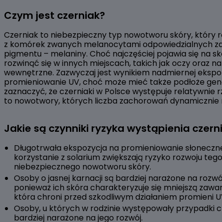
Czym jest czerniak?
Czerniak to niebezpieczny typ nowotworu skóry, który ro
z komórek zwanych melanocytami odpowiedzialnych za
pigmentu – melaniny. Choć najczęściej pojawia się na s
rozwinąć się w innych miejscach, takich jak oczy oraz n
wewnętrzne. Zazwyczaj jest wynikiem nadmiernej ekspoz
promieniowanie UV, choć może mieć także podłoże gen
zaznaczyć, że czerniaki w Polsce występuje relatywnie r
to nowotwory, których liczba zachorowań dynamicznie r
Jakie są czynniki ryzyka wystąpienia czern
Długotrwała ekspozycja na promieniowanie słoneczn
korzystanie z solarium zwiększają ryzyko rozwoju teg
niebezpiecznego nowotworu skóry.
Osoby o jasnej karnacji są bardziej narażone na rozwó
ponieważ ich skóra charakteryzuje się mniejszą zawar
która chroni przed szkodliwym działaniem promieni U
Osoby, u których w rodzinie występowały przypadki c
bardziej narażone na jego rozwój.