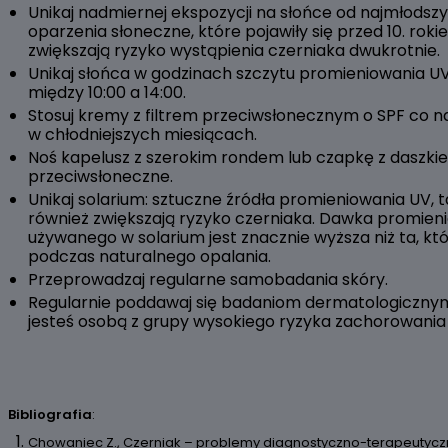
Unikaj nadmiernej ekspozycji na słońce od najmłodszy
oparzenia słoneczne, które pojawiły się przed 10. roki
zwiększają ryzyko wystąpienia czerniaka dwukrotnie.
Unikaj słońca w godzinach szczytu promieniowania UV
między 10:00 a 14:00.
Stosuj kremy z filtrem przeciwsłonecznym o SPF co n
w chłodniejszych miesiącach.
Noś kapelusz z szerokim rondem lub czapkę z daszki
przeciwsłoneczne.
Unikaj solarium: sztuczne źródła promieniowania UV, ta
również zwiększają ryzyko czerniaka. Dawka promien
używanego w solarium jest znacznie wyższa niż ta, k
podczas naturalnego opalania.
Przeprowadzaj regularne samobadania skóry.
Regularnie poddawaj się badaniom dermatologicznym, 
jesteś osobą z grupy wysokiego ryzyka zachorowania 
Bibliografia
:
Chowaniec Z., Czerniak – problemy diagnostyczno-terapeutycz