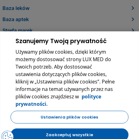
Baza leków
Baza aptek
Strefa marek
Szanujemy Twoją prywatność
O nas
Używamy plików cookies, dzięki którym
Kontakt
możemy dostosować strony LUX MED do
Twoich potrzeb. Aby dostosować
ustawienia dotyczących plików cookies,
kliknij w „Ustawienia plików cookies”. Pełne
informacje na temat używanych przez nas
plików cookies znajdziesz w
polityce
prywatności.
LUX MED Sp. z o.o.
Ustawienia plików cookies
ul. Szturmowa 2, 02-678 Warszawa
KRS: 0000265353
Zaakceptuj wszystkie
NIP: 5272523080