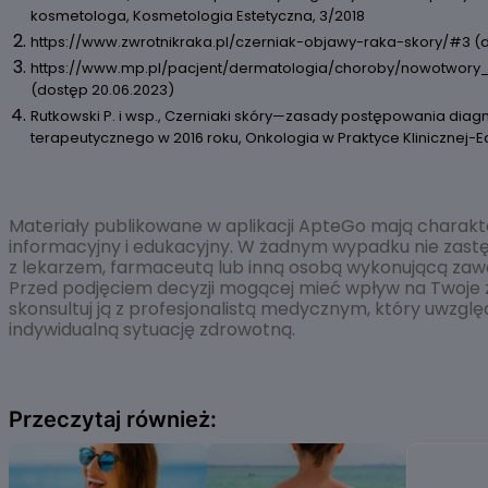
kosmetologa, Kosmetologia Estetyczna, 3/2018
https://www.zwrotnikraka.pl/czerniak-objawy-raka-skory/#3 (d
https://www.mp.pl/pacjent/dermatologia/choroby/nowotwory_s
(dostęp 20.06.2023)
Rutkowski P. i wsp., Czerniaki skóry—zasady postępowania diag
terapeutycznego w 2016 roku, Onkologia w Praktyce Klinicznej-Edu
Materiały publikowane w aplikacji ApteGo mają charakt
informacyjny i edukacyjny. W żadnym wypadku nie zastęp
z lekarzem, farmaceutą lub inną osobą wykonującą za
Przed podjęciem decyzji mogącej mieć wpływ na Twoje 
skonsultuj ją z profesjonalistą medycznym, który uwzglę
indywidualną sytuację zdrowotną.
Przeczytaj również: