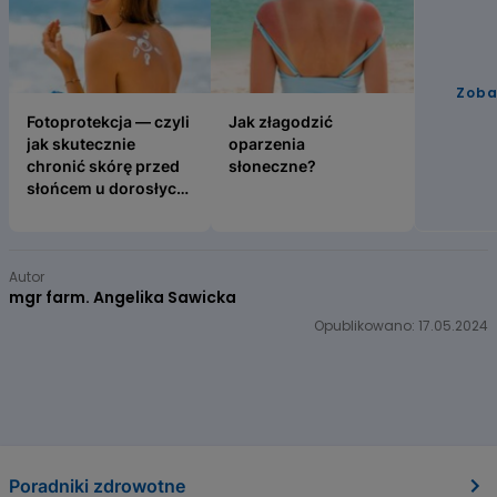
Zoba
Fotoprotekcja — czyli jak skutecznie chronić skórę przed
Jak złagodzić oparzenia słonecz
Fotoprotekcja — czyli
Jak złagodzić
jak skutecznie
oparzenia
chronić skórę przed
słoneczne?
słońcem u dorosłych
i dzieci?
Item
1
Autor
of
mgr farm. Angelika Sawicka
3
Opublikowano: 17.05.2024
Poradniki zdrowotne