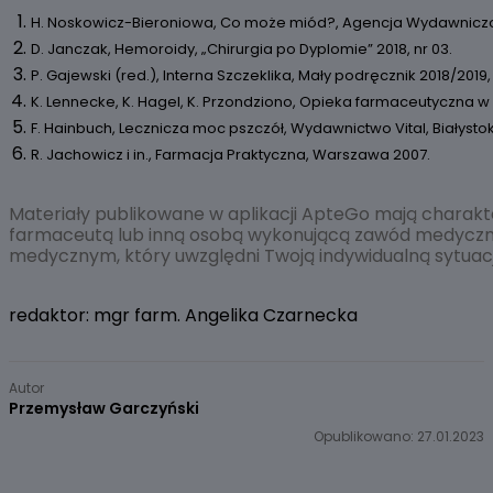
H. Noskowicz-Bieroniowa, Co może miód?, Agencja Wydawniczo
D. Janczak, Hemoroidy, „Chirurgia po Dyplomie” 2018, nr 03.
P. Gajewski (red.), Interna Szczeklika, Mały podręcznik 2018/201
K. Lennecke, K. Hagel, K. Przondziono, Opieka farmaceutyczna
F. Hainbuch, Lecznicza moc pszczół, Wydawnictwo Vital, Białystok
R. Jachowicz i in., Farmacja Praktyczna, Warszawa 2007.
Materiały publikowane w aplikacji ApteGo mają charakte
farmaceutą lub inną osobą wykonującą zawód medyczny. 
medycznym, który uwzględni Twoją indywidualną sytuac
redaktor: mgr farm. Angelika Czarnecka
Autor
Przemysław Garczyński
Opublikowano: 27.01.2023