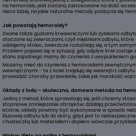
na hemoroidy, jeśli zostaną zastosowane na dość wczes
nieco bliżej, na jakie naturalne metody pozbycia się h
Jak powstają hemoroidy?
Zwane także guzkami krwawniczymi lub żylakami odbytu,
otoczone są zwieraczami, czyli mięśniami odbytu, które 
oddajemy stolec, zwieracze rozluźniają się, a tym samy
Problem pojawia się w sytuacji, gdy odpływ krwi zostaje
stanu zapalnego mamy do czynienia z uwypukleniem gu
Możemy mieć do czynienia z hemoroidami zewnętrznymi
wewnętrznymi – te z kolei znajdują się wewnątrz odby
prowadzić choroby przewlekłe, takie jak marskość wątrob
Okłady z lodu – skuteczna, domowa metoda na hem
Jedną z metod, które sprawdzają się, jeśli chcemy stos
stopniowe zmniejszanie obrzęków; działają przeciwbólo
istotne, okłady powinny być wykonywane w sposób nieb
śluzowej odbytu lub do skóry, gdyż jest to niebezpiecz
chusteczką lub materiałem i dopiero wówczas przykładać
Wpływ diety na walkę z hemoroidami