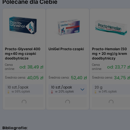
Polecane dla Ciebie
Procto-Glyvenol 400
UniGel Procto czopki
Procto-Hemolan (50
mg+40 mg czopki
mg + 20 mg)/g krem
doodbytnicze
doodbytniczy
Cena
Cena
od: 38,49 zł
od: 23,77 z
online:
online:
40,05 zł
52,40 zł
34,75 z
Średnia cena:
Średnia cena:
Średnia cena:
10 szt./opak
10 szt./opak
20 g
w 36% aptek
w 20% aptek
w 34% aptek
Item
1
of
Bibliografia:
8