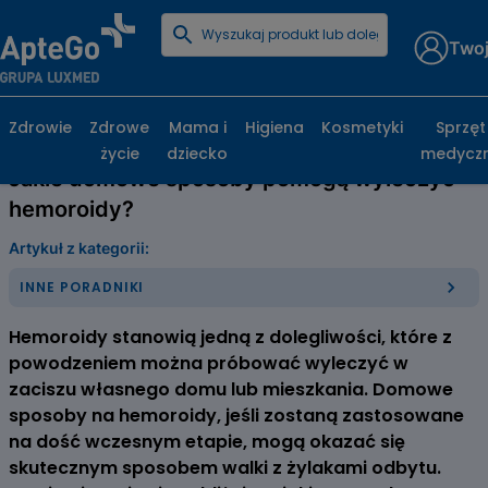
Twoj
Strona główna
Poradniki zdrowotne
Inne poradniki
Jakie domowe sposoby pomogą wyleczyć hemoroidy?
Zdrowie
Zdrowe
Mama i
Higiena
Kosmetyki
Sprzęt
życie
dziecko
medycz
Jakie domowe sposoby pomogą wyleczyć
hemoroidy?
Artykuł z kategorii:
INNE PORADNIKI
Hemoroidy stanowią jedną z dolegliwości, które z
powodzeniem można próbować wyleczyć w
zaciszu własnego domu lub mieszkania. Domowe
sposoby na hemoroidy, jeśli zostaną zastosowane
na dość wczesnym etapie, mogą okazać się
skutecznym sposobem walki z żylakami odbytu.