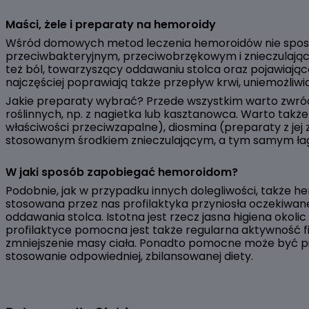
Maści, żele i preparaty na hemoroidy
Wśród domowych metod leczenia hemoroidów nie sposób
przeciwbakteryjnym, przeciwobrzękowym i znieczulając
też ból, towarzyszący oddawaniu stolca oraz pojawiają
najczęściej poprawiają także przepływ krwi, uniemożli
Jakie preparaty wybrać? Przede wszystkim warto zwróc
roślinnych, np. z nagietka lub kasztanowca. Warto takż
właściwości przeciwzapalne), diosmina (preparaty z jej 
stosowanym środkiem znieczulającym, a tym samym łag
W jaki sposób zapobiegać hemoroidom?
Podobnie, jak w przypadku innych dolegliwości, także 
stosowana przez nas profilaktyka przyniosła oczekiwan
oddawania stolca. Istotna jest rzecz jasna higiena okol
profilaktyce pomocna jest także regularna aktywność fi
zmniejszenie masy ciała. Ponadto pomocne może być pic
stosowanie odpowiedniej, zbilansowanej diety.