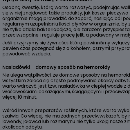
Osobną kwestię, którą warto rozważyć, podejmując walkę
się w niej znajdować takie produkty, jak kasze, pieczyw
organizmie mogą prowadzić do zaparć, nasilając ból po
regularnym uzupełnianiu ilości płynów w organizmie, by
nie tylko działa bakteriobójczo, ale zarazem przyspies
przeciwzapalne i reguluje pracę jelit, a podawany w mał
Jeśli przyjrzymy się żywności, którą powinniśmy wyłącz
pewien czas pożegnać się z alkoholem, ostrymi przypr
powodować wzdęcia.
Nasiadówki – domowy sposób na hemoroidy
Nie ulega wątpliwości, że domowe sposoby na hemoroidy 
wszystkim zaleca się częste podmywanie okolicy odbytu
warto wdrożyć, jest tzw. nasiadówka w ciepłej wodzie z
właściwościami odkażającymi, ściągającymi i przeciwza
więcej 10 minut.
Wśród innych preparatów roślinnych, które warto wykorz
szałwia. Co więcej, nie ma żadnych przeciwwskazań, by na
lawendy, jałowca lub rozmarynu nie tylko ukoją nasze 
okolicach odbytu.